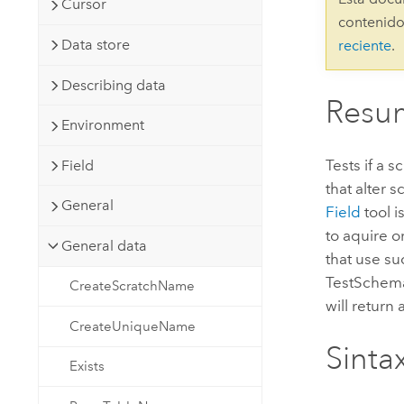
Cursor
Recursos Naturales
contenido
Tecnología para desarrolladores
Data store
reciente
.
Crear aplicaciones de
representación cartográfica y
Todos los sectores
Describing data
análisis espacial
Resu
Environment
Todos los productos
Tests if a 
Field
that alter 
General
Field
tool i
to aquire o
General data
that use su
TestSchemaL
CreateScratchName
will return
CreateUniqueName
Sintax
Exists