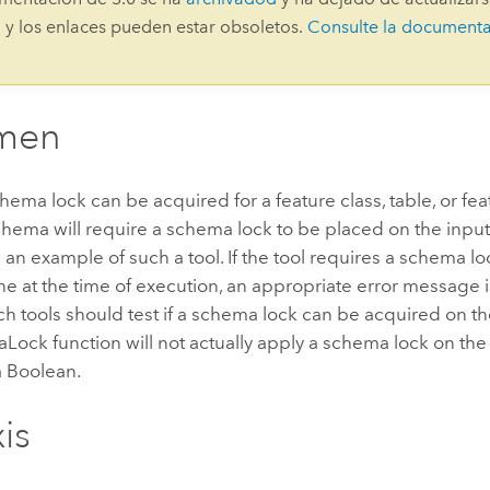
Explorar la gestión de infrae
 y los enlaces pueden estar obsoletos.
Consulte la document
Todas las historias
men
schema lock can be acquired for a feature class, table, or fea
schema will require a schema lock to be placed on the inpu
s an example of such a tool. If the tool requires a schema l
ne at the time of execution, an appropriate error message i
ch tools should test if a schema lock can be acquired on th
ock function will not actually apply a schema lock on the 
 a Boolean.
is