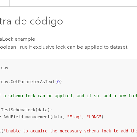
ra de código
aLock example
oolean True if exclusive lock can be applied to dataset.
cpy

rcpy.GetParameterAsText(
0
)

f a schema lock can be applied, and if so, add a new fie
.TestSchemaLock(data):

y.AddField_management(data, 
"Flag"
, 
"LONG"
t(
"Unable to acquire the necessary schema lock to add th