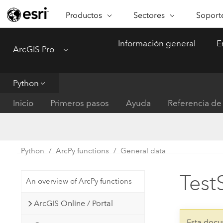
Productos
Sectores
Soporte
ARCGIS
SECTORES
SOPORTE
CA
Información general
E
ArcGIS Pro
Menu
Descripción general de ArcGIS
Arquitectura, ingeniería y
Servici
Re
Plataforma geoespacial de Esri
construcción
Ve
Soporte
para empresas
es
Python
Empresa
Formac
ArcGIS Online
An
Inicio
Primeros pasos
Ayuda
Referencia de 
Conservación
Plataforma completa de
Pr
representación cartográfica de
an
Educación
SaaS
Ad
Servicios públicos de ener
Python
ArcPy functions
General data
ArcGIS Pro
In
Gestión de instalaciones
El software SIG líder del mundo
es
Tes
An overview of ArcPy functions
Salud y servicios humanos
ArcGIS Enterprise
ArcGIS Online / Portal
Sistema fundamental para SIG y
Gobierno nacional
representación cartográfica
Esta docu