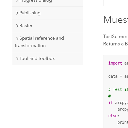
Progress dialog
Publishing
Muest
Raster
TestSchem
Spatial reference and
Returns a B
transformation
Tool and toolbox
import
 ar
data = a
# Test i
#
if
 arcpy
    arcp
else
:

    prin