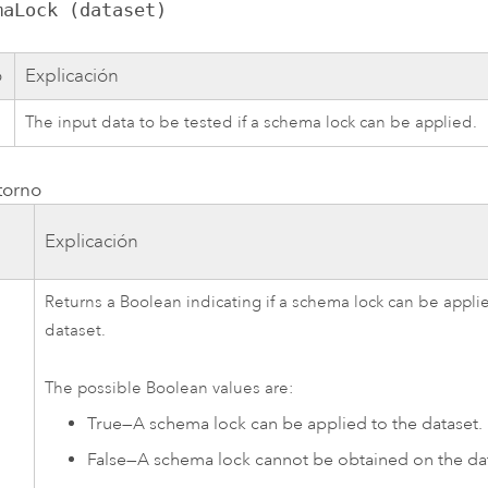
maLock (dataset)
o
Explicación
The input data to be tested if a schema lock can be applied.
torno
Explicación
Returns a Boolean indicating if a schema lock can be appli
dataset.
The possible Boolean values are:
True
—
A schema lock can be applied to the dataset.
False
—
A schema lock cannot be obtained on the dat