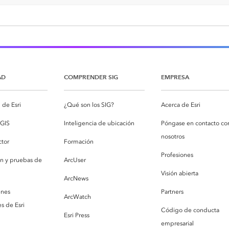
AD
COMPRENDER SIG
EMPRESA
de Esri
¿Qué son los SIG?
Acerca de Esri
cGIS
Inteligencia de ubicación
Póngase en contacto co
nosotros
ctor
Formación
Profesiones
ón y pruebas de
ArcUser
Visión abierta
ArcNews
enes
Partners
ArcWatch
s de Esri
Código de conducta
Esri Press
empresarial