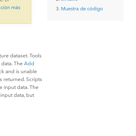
Explorar el curso
structuras
Explorar ArcGIS Pro
ación más
Leer la historia
Muestra de código
ture dataset. Tools
t data. The
Add
ock and is unable
s returned. Scripts
e input data. The
input data, but