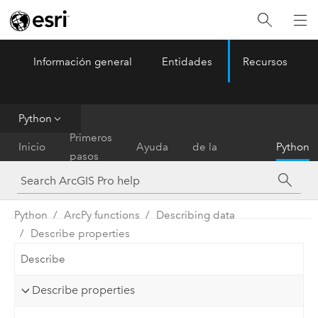
Información general
Entidades
Recursos
ArcGIS Pro
Menu
Python
Referencia
Primeros
Inicio
Ayuda
de la
Python
pasos
herramienta
Python
ArcPy functions
Describing data
Describe properties
Describe
Describe properties