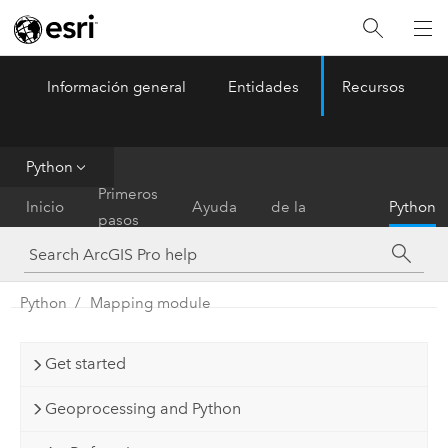
Información general
Entidades
Recursos
ArcGIS Pro
Menu
Python
Referencia
Primeros
Inicio
Ayuda
de la
Python
pasos
herramienta
Python
Mapping module
Get started
Geoprocessing and Python