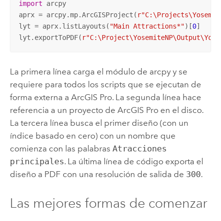
import
 arcpy

aprx = arcpy.mp.ArcGISProject(
r"C:\Projects\Yosemit
lyt = aprx.listLayouts(
"Main Attractions*"
)[
0
]

lyt.exportToPDF(
r"C:\Project\YosemiteNP\Output\Yose
La primera línea carga el módulo de arcpy y se
requiere para todos los scripts que se ejecutan de
forma externa a
ArcGIS Pro
. La segunda línea hace
referencia a un proyecto de
ArcGIS Pro
en el disco.
La tercera línea busca el primer diseño (con un
índice basado en cero) con un nombre que
comienza con las palabras
Atracciones
principales
. La última línea de código exporta el
diseño a PDF con una resolución de salida de
300
.
Las mejores formas de comenzar