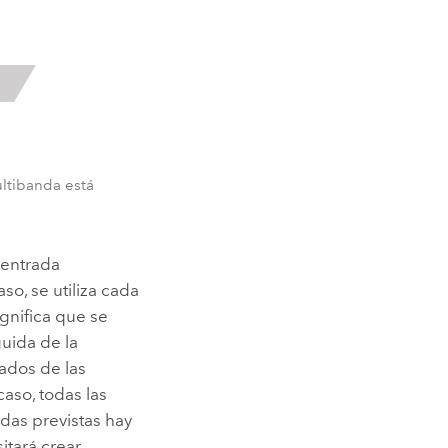
ultibanda está
e entrada
aso, se utiliza cada
gnifica que se
guida de la
ados de las
caso, todas las
das previstas hay
tará crear