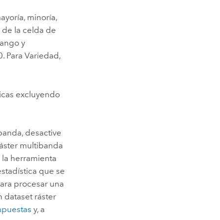
ayoría, minoría,
s de la celda de
Rango y
0. Para Variedad,
sticas excluyendo
ibanda, desactive
ráster multibanda
 la herramienta
estadística que se
Para procesar una
 dataset ráster
puestas
y, a