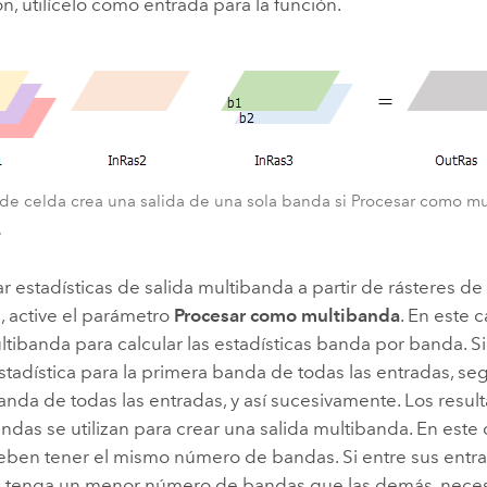
n, utilícelo como entrada para la función.
 de celda crea una salida de una sola banda si Procesar como m
.
ar estadísticas de salida multibanda a partir de rásteres d
, active el parámetro
Procesar como multibanda
. En este c
tibanda para calcular las estadísticas banda por banda. Si
estadística para la primera banda de todas las entradas, se
da de todas las entradas, y así sucesivamente. Los result
andas se utilizan para crear una salida multibanda. En este 
eben tener el mismo número de bandas. Si entre sus entra
 tenga un menor número de bandas que las demás, necesi