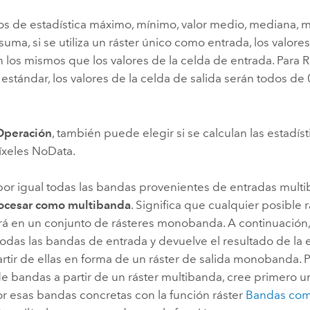
pos de estadística máximo, mínimo, valor medio, mediana, m
 suma, si se utiliza un ráster único como entrada, los valore
n los mismos que los valores de la celda de entrada. Para 
estándar, los valores de la celda de salida serán todos de 
Operación
, también puede elegir si se calculan las estadí
íxeles NoData.
 por igual todas las bandas provenientes de entradas mult
ocesar como multibanda
. Significa que cualquier posible 
irá en un conjunto de rásteres monobanda. A continuación,
todas las bandas de entrada y devuelve el resultado de la 
artir de ellas en forma de un ráster de salida monobanda. 
e bandas a partir de un ráster multibanda, cree primero un
r esas bandas concretas con la función ráster
Bandas com