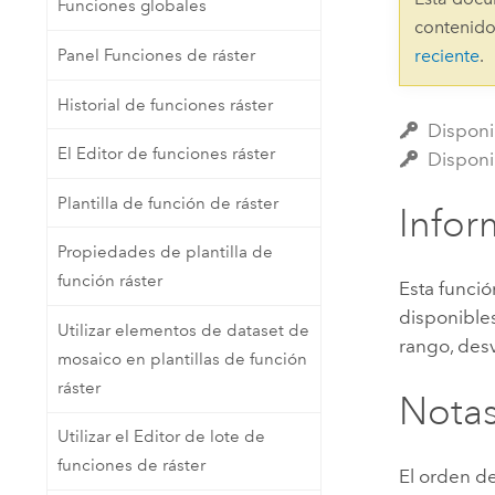
Funciones globales
Recursos Naturales
contenido
Tecnología para desarrolladores
Panel Funciones de ráster
reciente
.
Crear aplicaciones de
representación cartográfica y
Todos los sectores
Historial de funciones ráster
análisis espacial
Disponi
El Editor de funciones ráster
Disponi
Todos los productos
Plantilla de función de ráster
Infor
Propiedades de plantilla de
función ráster
Esta funció
disponibles
Utilizar elementos de dataset de
rango, desv
mosaico en plantillas de función
ráster
Nota
Utilizar el Editor de lote de
funciones de ráster
El orden de