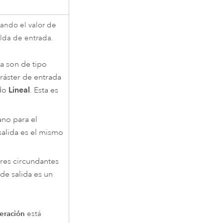
uando el valor de
elda de entrada.
da son de tipo
l ráster de entrada
odo
Lineal
. Esta es
ano para el
salida es el mismo
ores circundantes
 de salida es un
eración
está