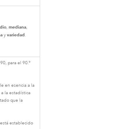
dio
mediana
,
,
a
variedad
y
.
90, para el 90.º
le en esencia a la
a la estadística
tado que la
está establecido