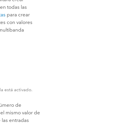
en todas las
tas
para crear
es con valores
 multibanda
a está activado.
número de
n el mismo valor de
e las entradas