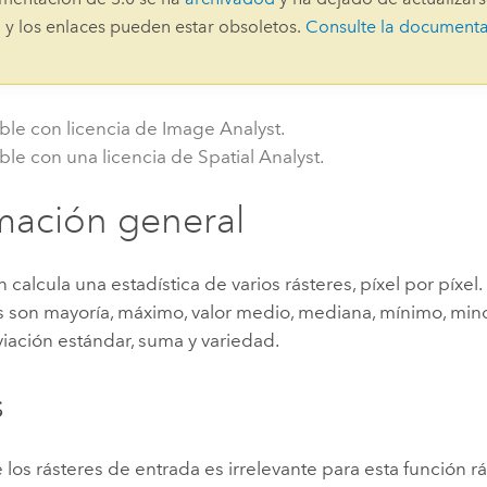
Explorar la gestión de infrae
 y los enlaces pueden estar obsoletos.
Consulte la document
Todas las historias
ble con licencia de Image Analyst.
ble con una licencia de Spatial Analyst.
mación general
n calcula una estadística de varios rásteres, píxel por píxel.
 son mayoría, máximo, valor medio, mediana, mínimo, minor
iación estándar, suma y variedad.
s
 los rásteres de entrada es irrelevante para esta función rá