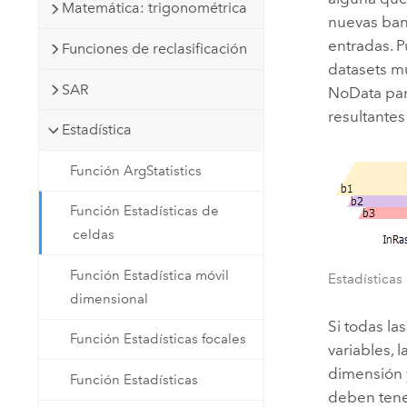
Matemática: trigonométrica
nuevas ban
entradas. P
Funciones de reclasificación
datasets m
SAR
NoData para
resultantes
Estadística
Función ArgStatistics
Función Estadísticas de
celdas
Función Estadística móvil
Estadísticas
dimensional
Si todas la
Función Estadísticas focales
variables, 
dimensión y
Función Estadísticas
deben tene