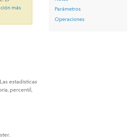
Explorar el curso
structuras
Explorar ArcGIS Pro
ación más
Leer la historia
Parámetros
Operaciones
 Las estadísticas
ía, percentil,
ster.