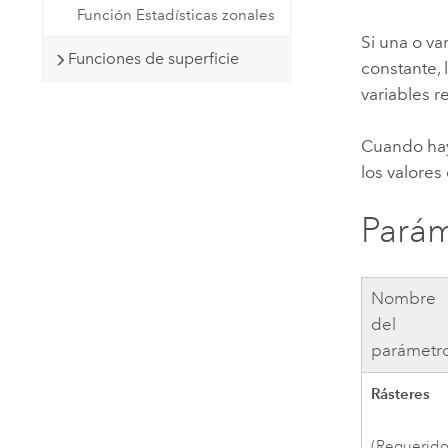
Función Estadísticas zonales
Si una o va
Funciones de superficie
constante, 
variables r
Cuando hay 
los valores
Parám
Nombre
del
parámetr
Rásteres
(Requerido