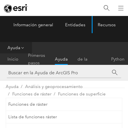
Información general
Entidades
Recursos
ArcGIS Pro
Menu
Ayuda
Referencia
Primeros
Inicio
Ayuda
de la
Python
pasos
herramienta
Ayuda
Análisis y geoprocesamiento
Funciones de ráster
Funciones de superficie
Funciones de ráster
Lista de funciones ráster