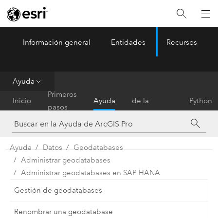
Información general
Entidades
Recursos
ArcGIS Pro
Menu
Ayuda
Referencia
Primeros
Inicio
Ayuda
de la
Python
pasos
herramienta
Ayuda
Datos
Geodatabases
Administrar geodatabases
Administrar geodatabases en SAP HANA
Gestión de geodatabases
Renombrar una geodatabase