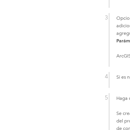
Opcion
adicio
agregu
Paráme
ArcGIS
Si es 
Haga c
Se cre
del pr
de con