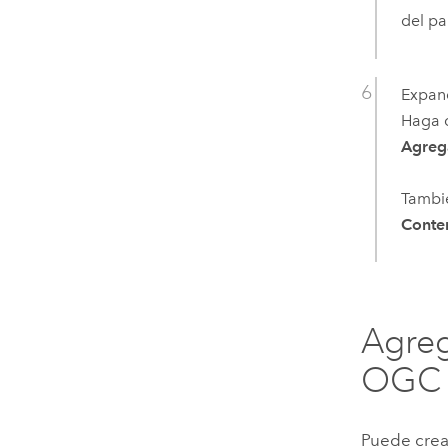
del p
Expand
Haga c
Agreg
Tambié
Conte
Agreg
OGC d
Puede crea