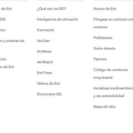
de Esri
¿Qué son los SIG?
Acerca de Esri
cGIS
Inteligencia de ubicación
Póngase en contacto co
nosotros
ctor
Formación
Profesiones
ón y pruebas de
ArcUser
Visión abierta
ArcNews
enes
Partners
ArcWatch
s de Esri
Código de conducta
Esri Press
empresarial
Vídeos de Esri
Iniciativas medioambien
Diccionario SIG
y de sostenibilidad
Mapa de sitio