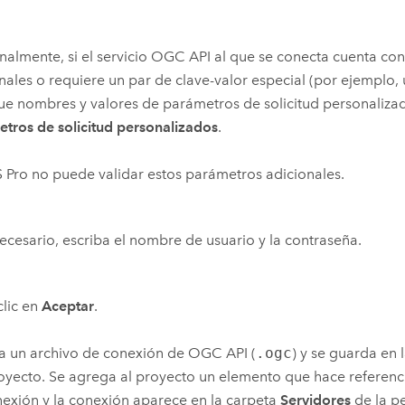
almente, si el servicio OGC API al que se conecta cuenta co
nales o requiere un par de clave-valor especial (por ejemplo, 
e nombres y valores de parámetros de solicitud personalizad
tros de solicitud personalizados
.
 Pro
no puede validar estos parámetros adicionales.
necesario, escriba el nombre de usuario y la contraseña.
lic en
Aceptar
.
a un archivo de conexión de OGC API (
.ogc
) y se guarda en 
oyecto. Se agrega al proyecto un elemento que hace referenci
exión y la conexión aparece en la carpeta
Servidores
de la p