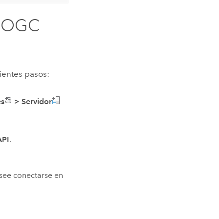
r OGC
ientes pasos:
es
>
Servidor
API
.
esee conectarse en