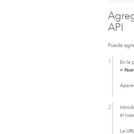
Agreg
API
Puede agre
En la 
>
Nuev
Apare
Introd
el cua
La URL