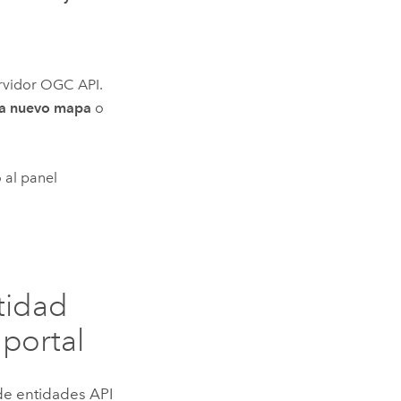
ervidor OGC API.
 a nuevo mapa
o
 al panel
tidad
portal
de entidades API