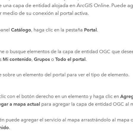
una capa de entidad alojada en
ArcGIS Online
. Puede a
 medio de su conexión al portal activa.
panel
Catálogo
, haga clic en la pestaña
Portal
.
e o busque elementos de la capa de entidad OGC que desee u
s
Mi contenido
,
Grupos
o
Todo el portal
.
e sobre un elemento del portal para ver el tipo de elemento.
lic con el botón derecho en un elemento y haga clic en
Agreg
gar a mapa actual
para agregar la capa de entidad OGC al 
n puede agregar el servicio al mapa arrastrándolo al mapa o
nido
.