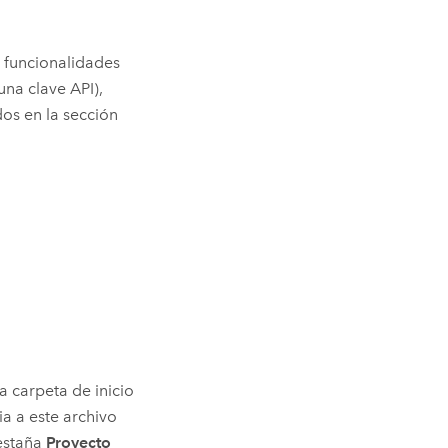
n funcionalidades
una clave API),
os en la sección
la carpeta de inicio
a a este archivo
estaña
Proyecto