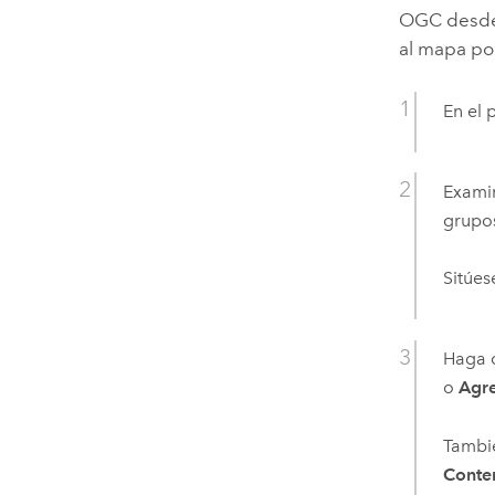
OGC desde 
al mapa por
En el 
Examin
grupo
Sitúes
Haga c
o
Agre
Tambié
Conte