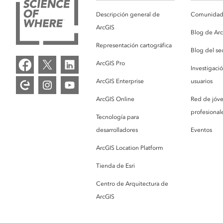
Descripción general de
Comunidad 
ArcGIS
Blog de Ar
Representación cartográfica
Blog del se
ArcGIS Pro
Investigaci
ArcGIS Enterprise
usuarios
ArcGIS Online
Red de jóv
profesionale
Tecnología para
desarrolladores
Eventos
ArcGIS Location Platform
Tienda de Esri
Centro de Arquitectura de
ArcGIS