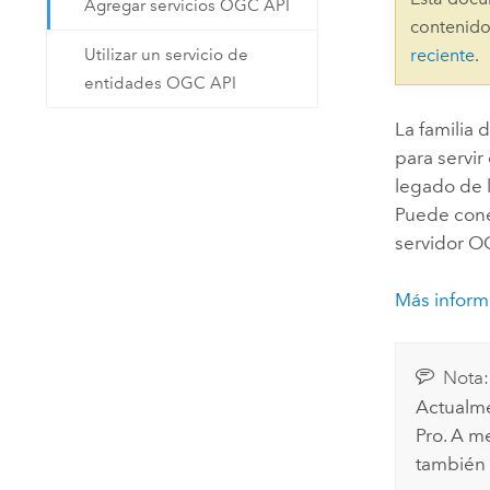
Agregar servicios OGC API
Recursos Naturales
contenido
Tecnología para desarrolladores
Utilizar un servicio de
reciente
.
Crear aplicaciones de
entidades OGC API
representación cartográfica y
Todos los sectores
análisis espacial
La familia 
para servir
legado de 
Todos los productos
Puede cone
servidor O
Más inform
Nota:
Actualme
Pro
. A m
también 