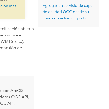
Explorar el curso
structuras
Explorar ArcGIS Pro
Agregar un servicio de capa
ación más
Leer la historia
de entidad OGC desde su
conexión activa de portal
cificación abierta
yen sobre el
WMTS, etc.).
conexión de
le con
ArcGIS
ndares OGC API,
OGC API.