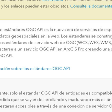
Explorar la gestión de infrae
 y los enlaces pueden estar obsoletos.
Consulte la document
Todas las historias
de estándares OGC API es la nueva era de servicios de espe
 datos geoespaciales en la web. Los estándares se constru
los estándares de servicio web de OGC (WCS, WFS, WMS, 
ctarse a un servicio OGC API en
ArcGIS Pro
creando una 
GC API.
ación sobre los estándares OGC API
nte, solo el estándar OGC API de entidades es compatib
edida que se vayan desarrollando y madurando más está
estarán accesibles a través de una conexión de servidor 