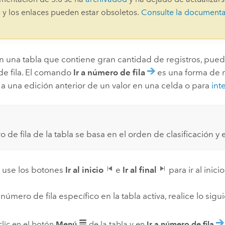
Explorar la gestión de infrae
 y los enlaces pueden estar obsoletos.
Consulte la document
Todas las historias
en una tabla que contiene gran cantidad de registros, puede
de fila. El comando
Ir a número de fila
es una forma de n
 a una edición anterior de un valor en una celda o para
int
 de fila de la tabla se basa en el orden de clasificación y e
, use los botones
Ir al inicio
e
Ir al final
para ir al inicio
 número de fila específico en la tabla activa, realice lo sigu
lic en el botón
Menú
de la tabla y en
Ir a número de fila