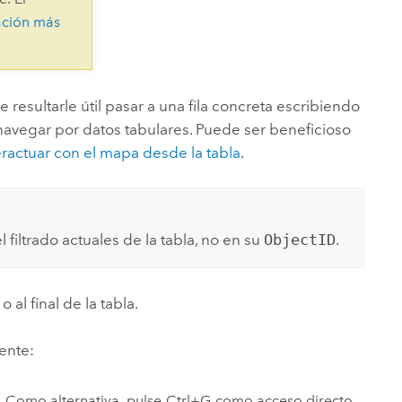
Explorar el curso
structuras
Explorar ArcGIS Pro
ación más
Leer la historia
 resultarle útil pasar a una fila concreta escribiendo
avegar por datos tabulares. Puede ser beneficioso
eractuar con el mapa desde la tabla
.
l filtrado actuales de la tabla, no en su
ObjectID
.
 o al final de la tabla.
iente:
. Como alternativa, pulse
Ctrl+G
como acceso directo