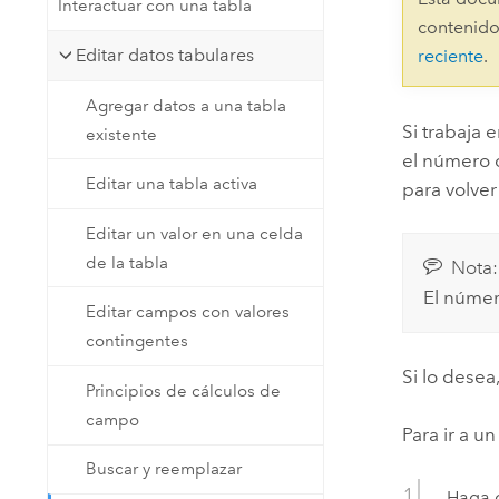
Interactuar con una tabla
Recursos Naturales
contenido
Tecnología para desarrolladores
Editar datos tabulares
reciente
.
Crear aplicaciones de
representación cartográfica y
Todos los sectores
Agregar datos a una tabla
análisis espacial
Si trabaja 
existente
el número 
Editar una tabla activa
para volver
Todos los productos
Editar un valor en una celda
de la tabla
Nota:
El número
Editar campos con valores
contingentes
Si lo desea
Principios de cálculos de
campo
Para ir a un
Buscar y reemplazar
Haga c