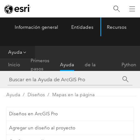
Información general
Entidades
Recursos
ArcGIS Pro
Menu
Ayuda
Referencia
Primeros
Inicio
Ayuda
de la
Python
pasos
herramienta
Ayuda
Diseños
Mapas en la página
Diseños en ArcGIS Pro
Agregar un diseño al proyecto