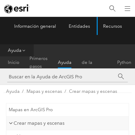
Información general
Entidades
Recursos
ArcGIS Pro
Menu
Ayuda
Referencia
Primeros
Inicio
Ayuda
de la
Python
pasos
herramienta
Ayuda
Mapas y escenas
Crear mapas y escenas
Mapas en ArcGIS Pro
Crear mapas y escenas