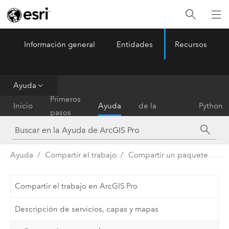
Información general
Entidades
Recursos
ArcGIS Pro
Menu
Ayuda
Referencia
Primeros
Inicio
Ayuda
de la
Python
pasos
herramienta
Ayuda
Compartir el trabajo
Compartir un paquete
Compartir el trabajo en ArcGIS Pro
Descripción de servicios, capas y mapas