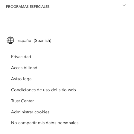
PROGRAMAS ESPECIALES
Acerca de Esri
Inteligencia de ubicación
Blog del sector
ArcGIS Enterprise
ArcGIS for Personal Use
Póngase en contacto con nosotros
Formación
Investigación y pruebas de usuarios
ArcGIS Online
ArcGIS for Student Use
Español (Spanish)
Profesiones
ArcUser
Red de jóvenes profesionales de Esri
Tecnología para desarrolladores
Conservación
Privacidad
Visión abierta
ArcNews
Eventos
ArcGIS Location Platform
Accesibilidad
Respuesta ante desastres
Partners
ArcWatch
Aviso legal
Tienda de Esri
Educación
Condiciones de uso del sitio web
Código de conducta empresarial
Esri Press
Centro de Arquitectura de ArcGIS
Trust Center
Sin ánimo de lucro
Iniciativas medioambientales y de sostenibilidad
Vídeos de Esri
Administrar cookies
No compartir mis datos personales
Equidad racial
Mapa de sitio
Diccionario SIG