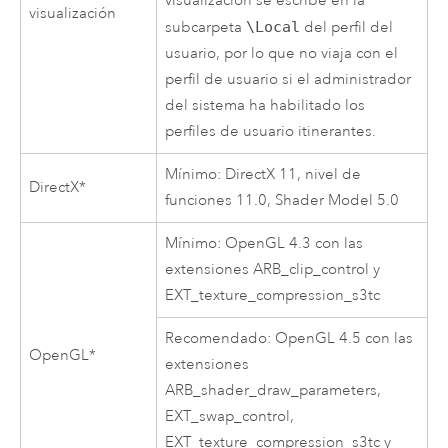
visualización se escribe en la
visualización
subcarpeta
\Local
del perfil del
usuario, por lo que no viaja con el
perfil de usuario si el administrador
del sistema ha habilitado los
perfiles de usuario itinerantes.
Mínimo:
DirectX
11, nivel de
DirectX
*
funciones 11.0, Shader Model 5.0
Mínimo:
OpenGL
4.3 con las
extensiones ARB_clip_control y
EXT_texture_compression_s3tc
Recomendado:
OpenGL
4.5 con las
OpenGL
*
extensiones
ARB_shader_draw_parameters,
EXT_swap_control,
EXT_texture_compression_s3tc y