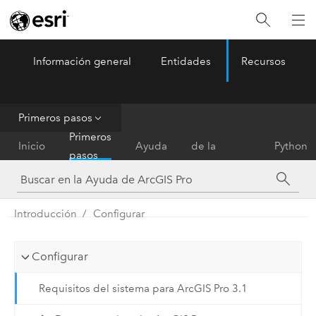
Información general
Entidades
Recursos
ArcGIS Pro
Menu
Primeros pasos
Referencia
Primeros
Inicio
Ayuda
de la
Python
pasos
herramienta
Introducción
Configurar
Configurar
Requisitos del sistema para ArcGIS Pro 3.1