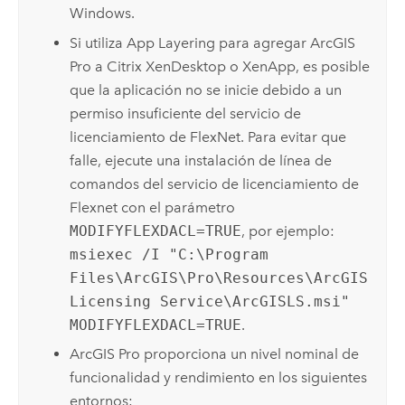
Windows
.
Si utiliza App Layering para agregar
ArcGIS
Pro
a
Citrix
XenDesktop o XenApp, es posible
que la aplicación no se inicie debido a un
permiso insuficiente del servicio de
licenciamiento de FlexNet. Para evitar que
falle, ejecute una instalación de línea de
comandos del servicio de licenciamiento de
Flexnet con el parámetro
MODIFYFLEXDACL=TRUE
, por ejemplo:
msiexec /I "C:\Program
Files\ArcGIS\Pro\Resources\ArcGIS
Licensing Service\ArcGISLS.msi"
MODIFYFLEXDACL=TRUE
.
ArcGIS Pro
proporciona un nivel nominal de
funcionalidad y rendimiento en los siguientes
entornos: