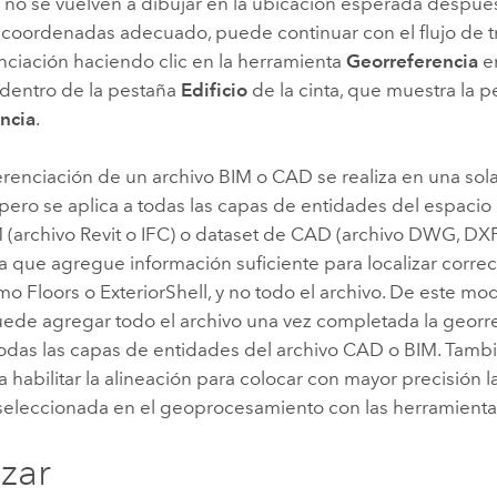
s no se vuelven a dibujar en la ubicación esperada después
 coordenadas adecuado, puede continuar con el flujo de t
nciación haciendo clic en la herramienta
Georreferencia
en
dentro de la pestaña
Edificio
de la cinta, que muestra la p
ncia
.
erenciación de un archivo BIM o CAD se realiza en una sol
pero se aplica a todas las capas de entidades del espacio
M (archivo
Revit
o IFC) o dataset de CAD (archivo DWG, DX
 que agregue información suficiente para localizar corre
mo Floors o ExteriorShell, y no todo el archivo. De este mod
uede agregar todo el archivo una vez completada la georre
 todas las capas de entidades del archivo CAD o BIM. Tamb
habilitar la alineación para colocar con mayor precisión 
seleccionada en el geoprocesamiento con las herramient
izar