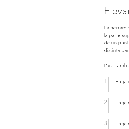
Eleva
La herrami
la parte su
de un punt
distinta pa
Para cambia
Haga c
Haga c
Haga c