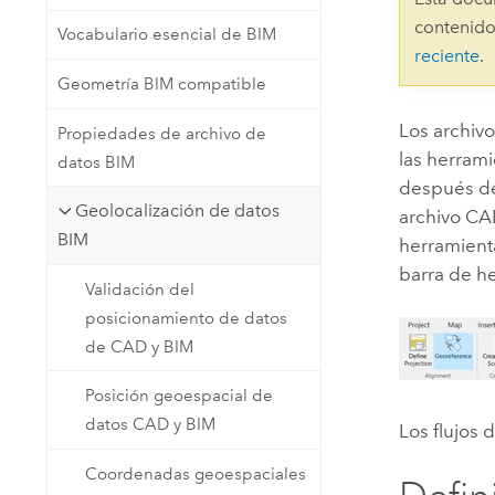
Recursos Naturales
contenido
Vocabulario esencial de BIM
Tecnología para desarrolladores
reciente
.
Crear aplicaciones de
Geometría BIM compatible
representación cartográfica y
Todos los sectores
análisis espacial
Los archiv
Propiedades de archivo de
las herram
datos BIM
después de
Todos los productos
Geolocalización de datos
archivo C
BIM
herramien
barra de h
Validación del
posicionamiento de datos
de CAD y BIM
Posición geoespacial de
datos CAD y BIM
Los flujos 
Coordenadas geoespaciales