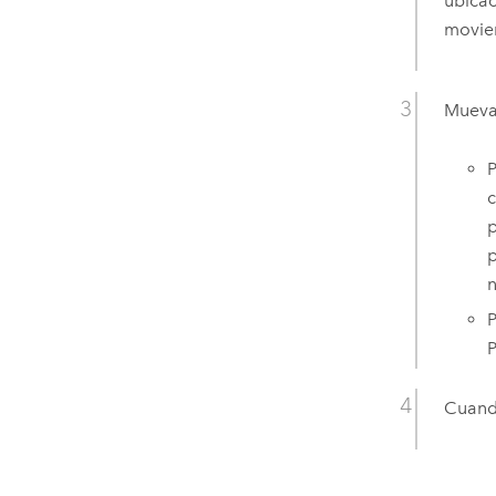
ubicac
movien
Mueva 
P
c
p
p
n
P
P
Cuando