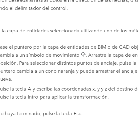
ión deseada arrastrándolos en la dirección de las flechas, o si
do el delimitador del control.
la capa de entidades seleccionada utilizando uno de los mét
ase el puntero por la capa de entidades de BIM o de CAD obj
ambia a un símbolo de movimiento
. Arrastre la capa de e
osición. Para seleccionar distintos puntos de anclaje, pulse la
untero cambia a un cono naranja y puede arrastrar el anclaje
ueva.
ulse la tecla
A
y escriba las coordenadas x, y y z del destino 
ulse la tecla
Intro
para aplicar la transformación.
 haya terminado, pulse la tecla
Esc
.