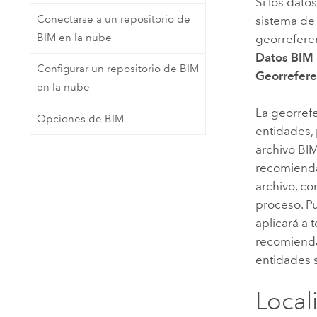
Si los dato
Conectarse a un repositorio de
sistema de
BIM en la nube
georrefere
Datos BIM
Configurar un repositorio de BIM
Georrefere
en la nube
La georref
Opciones de BIM
entidades, 
archivo BI
recomienda
archivo, co
proceso. P
aplicará a
recomienda 
entidades 
Local