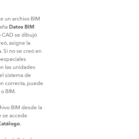
de un archivo BIM
taña
Datos BIM
 o CAD se dibujó
ó, asigne la
. Si no se creó en
oespaciales
on las unidades
 el sistema de
ón correcta, puede
 o BIM.
chivo BIM desde la
e se accede
Catálogo
.