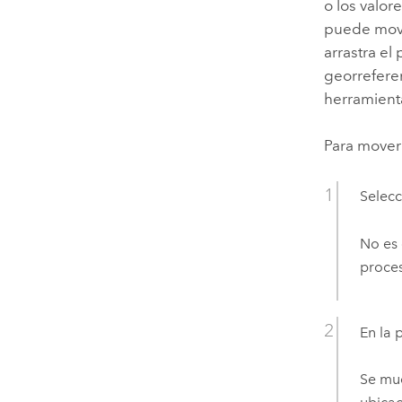
o los valor
puede mover
arrastra el
georrefere
herramien
Para mover 
Selecc
No es 
proce
En la 
Se mue