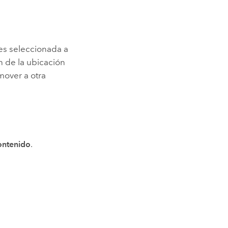
es seleccionada a
n de la ubicación
mover a otra
ontenido
.