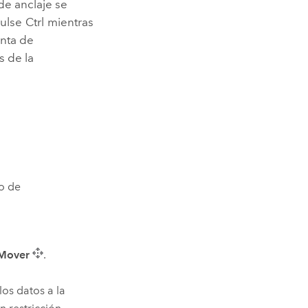
 de anclaje se
Pulse
Ctrl
mientras
enta de
s de la
po de
Mover
.
os datos a la