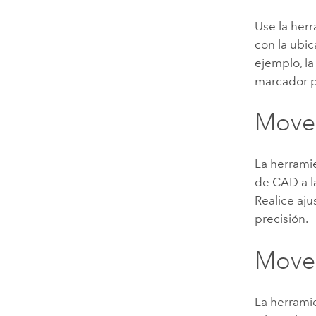
Use la her
con la ubic
ejemplo, la
marcador pa
Mover
La herrami
de CAD a la
Realice aju
precisión.
Move
La herrami