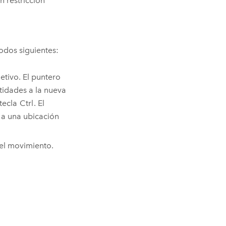
n restricción
odos siguientes:
etivo. El puntero
ntidades a la nueva
 tecla
Ctrl
. El
 a una ubicación
del movimiento.