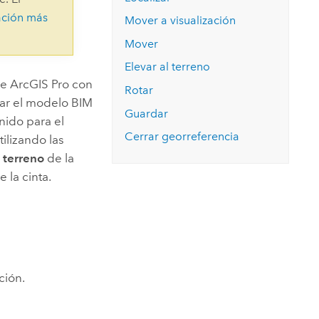
Explorar el curso
structuras
Explorar ArcGIS Pro
ación más
Leer la historia
Mover a visualización
Mover
Elevar al terreno
de
ArcGIS Pro
con
Rotar
nar el modelo BIM
Guardar
nido para el
Cerrar georreferencia
ilizando las
l terreno
de la
 la cinta.
ción.