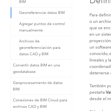
Defin
BIM
Georreferenciar datos BIM
Para defini
o un archiv
Agregar puntos de control
que se enc
manualmente
en un sist
proyección 
Archivos de
un softwar
georreferenciación para
conocido, 
datos CAD y BIM
lineales y 
Convertir datos BIM en una
coordenada
geodatabase
detenerse 
Geoprocesamiento de datos
También pu
BIM
pestaña
Va
desde el m
Conexiones de BIM Cloud para
archivos CAD y BIM