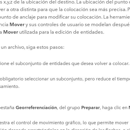
es x,y,z de la ubicación del destino. La ubicación del punto
 a otra distinta para que la colocación sea más precisa. 
 punto de anclaje para modificar su colocación. La herrami
ncia
Mover
y sus controles de usuario se modelan despué
ta
Mover
utilizada para la edición de entidades.
un archivo, siga estos pasos:
ione el subconjunto de entidades que desea volver a colocar.
obligatorio seleccionar un subconjunto, pero reduce el tiem
samiento.
pestaña
Georreferenciación
, del grupo
Preparar
, haga clic en
stra el control de movimiento gráfico, lo que permite mover l