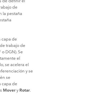
 de definir el
rabajo de
 la pestaña
estaña
a capa de
 de trabajo de
F o DGN). Se
ctamente el
o, se acelera el
ferenciación y se
ién se
la capa de
as
Mover
y
Rotar
.