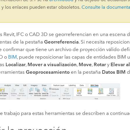
Explorar la gestión de infrae
 y los enlaces pueden estar obsoletos.
Consulte la document
Todas las historias
os
Revit
, IFC o CAD 3D se georreferencian en una escena 
ientas de la pestaña
Georreferencia
. Si necesita reposicio
 confirmar que tiene un archivo de proyección válido defi
AD o
BIM
, puede reposicionar las capas de entidades BIM ut
tas
Localizar
,
Mover a visualización
,
Move
,
Rotar
y
Elevar a
erramientas
Geoprocesamiento
en la pestaña
Datos BIM
de
de trabajo para estas herramientas se describen a continua