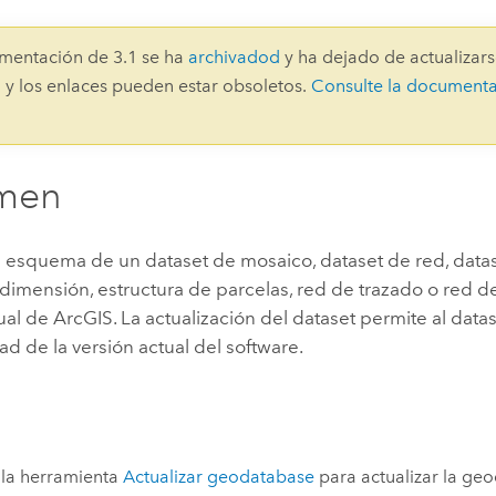
Explorar la gestión de infrae
Todas las historias
mentación de 3.1 se ha
archivadod
y ha dejado de actualizars
 y los enlaces pueden estar obsoletos.
Consulte la document
men
l esquema de un dataset de mosaico, dataset de red, data
dimensión, estructura de parcelas, red de trazado o red de 
ual de ArcGIS. La actualización del dataset permite al data
ad de la versión actual del software.
e la herramienta
Actualizar geodatabase
para actualizar la geo