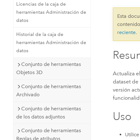
Licencias de la caja de
Recursos Naturales
Tecnología para desarrolladores
herramientas Administración de
Esta docu
Crear aplicaciones de
datos
contenido
representación cartográfica y
Todos los sectores
reciente
.
análisis espacial
Historial de la caja de
herramientas Administración de
datos
Resu
Todos los productos
Conjunto de herramientas
Objetos 3D
Actualiza e
dataset de 
Conjunto de herramientas
versión act
Archivado
funcionalid
Conjunto de herramientas
Uso
de los datos adjuntos
Conjunto de herramientas
Utilic
Reglas de atributos