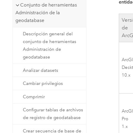
entida
Conjunto de herramientas
Administración de la
Vers
geodatabase
de
Descripción general del
ArcG
conjunto de herramientas
Administración de
geodatabase
ArcG
Desk
Analizar datasets
10.x
Cambiar privilegios
Comprimir
Configurar tablas de archivos
ArcG
de registro de geodatabase
Pro
1.x
Crear secuencia de base de