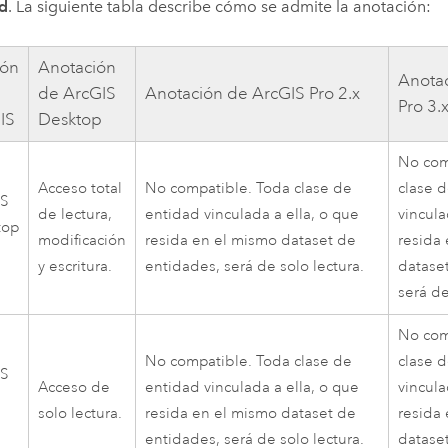
d
. La siguiente tabla describe cómo se admite la anotación:
ión
Anotación
Anota
de
ArcGIS
Anotación de
ArcGIS Pro
2.x
Pro
3.
IS
Desktop
No com
Acceso total
No compatible. Toda clase de
clase 
IS
de lectura,
entidad vinculada a ella, o que
vincula
top
modificación
resida en el mismo dataset de
resida
y escritura.
entidades, será de solo lectura.
datase
será de
No com
No compatible. Toda clase de
clase 
IS
Acceso de
entidad vinculada a ella, o que
vincula
solo lectura.
resida en el mismo dataset de
resida
entidades, será de solo lectura.
datase