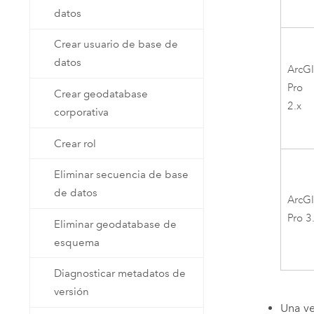
datos
Crear usuario de base de
datos
ArcG
Pro
Crear geodatabase
2.x
corporativa
Crear rol
Eliminar secuencia de base
de datos
ArcG
Pro
3.
Eliminar geodatabase de
esquema
Diagnosticar metadatos de
versión
Una ve