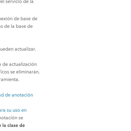
el servicio de la
nexión de base de
as de la base de
ueden actualizar.
o de actualización
icos se eliminarán.
rramienta.
dad de anotación
ara su uso en
notación se
 la clase de