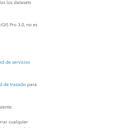
dos los datasets
cGIS Pro
3.0, no es
ed de servicios
ed de trazado
para
uiente:
rrar cualquier