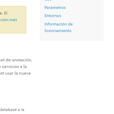
Explorar el curso
structuras
Explorar ArcGIS Pro
Leer la historia
Parámetros
e. El
Entornos
ación más
Información de
licenciamiento
set de anotación,
servicios a la
set usar la nueva
database a la