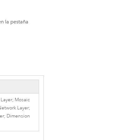
en la pestaña
l Layer; Mosaic
Network Layer;
yer; Dimension