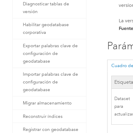
Diagnosticar tablas de
versio
versión
La ver
Habilitar geodatabase
Fuent
corporativa
Parám
Exportar palabras clave de
configuración de
geodatabase
Cuadro de
Importar palabras clave de
Etiquet
configuración de
geodatabase
Dataset
Migrar almacenamiento
para
actualiza
Reconstruir índices
Registrar con geodatabase