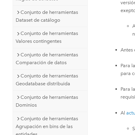
versió
exepto
Conjunto de herramientas
Dataset de catálogo
A
Conjunto de herramientas
n
Valores contingentes
Antes 
Conjunto de herramientas
Comparación de datos
Para l
para c
Conjunto de herramientas
Geodatabase distribuida
Para l
requis
Conjunto de herramientas
Dominios
Al
actu
Conjunto de herramientas
Agrupación en bins de las
S
entidades