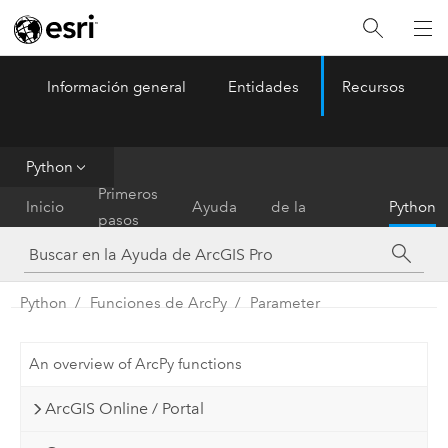
Información general
Entidades
Recursos
ArcGIS Pro
Menu
Python
Referencia
Primeros
Inicio
Ayuda
de la
Python
pasos
herramienta
Python
Funciones de ArcPy
Parameter
An overview of ArcPy functions
ArcGIS Online / Portal