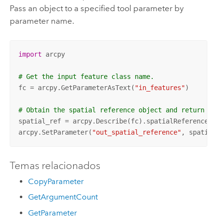
Pass an object to a specified tool parameter by
parameter name.
import
 arcpy

# Get the input feature class name.
fc = arcpy.GetParameterAsText(
"in_features"
)

# Obtain the spatial reference object and return it
spatial_ref = arcpy.Describe(fc).spatialReference

arcpy.SetParameter(
"out_spatial_reference"
, spatial
Temas relacionados
CopyParameter
GetArgumentCount
GetParameter