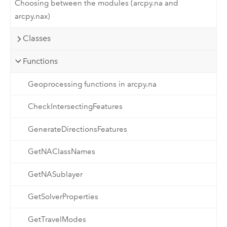
Choosing between the modules (arcpy.na and
arcpy.nax)
Classes
Functions
Geoprocessing functions in arcpy.na
CheckIntersectingFeatures
GenerateDirectionsFeatures
GetNAClassNames
GetNASublayer
GetSolverProperties
GetTravelModes