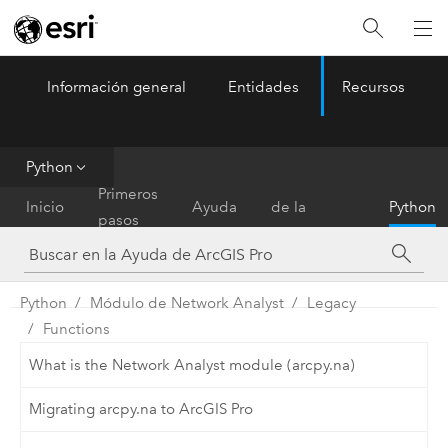
Información general
Entidades
Recursos
ArcGIS Pro
Menu
Python
Referencia
Primeros
Inicio
Ayuda
de la
Python
pasos
herramienta
Python
Módulo de Network Analyst
Legacy
Functions
What is the Network Analyst module (arcpy.na)
Migrating arcpy.na to ArcGIS Pro