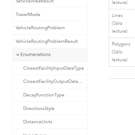
ServiceAreaResult
lectura)
TravelMode
Lines
(Sólo
VehicleRoutingProblem
lectura)
VehicleRoutingProblemResult
Polygons
(Sólo
Enumerations
lectura)
ClosestFacilityInputDataType
ClosestFacilityOutputDataType
DecayFunctionType
DirectionsStyle
DistanceUnits