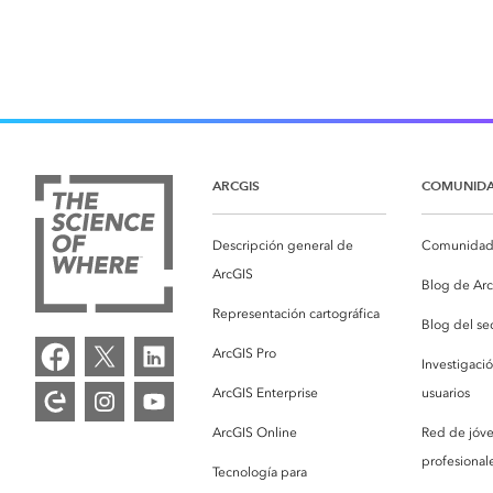
ARCGIS
COMUNID
Descripción general de
Comunidad 
ArcGIS
Blog de Ar
Representación cartográfica
Blog del se
ArcGIS Pro
Investigaci
ArcGIS Enterprise
usuarios
ArcGIS Online
Red de jóv
profesionale
Tecnología para