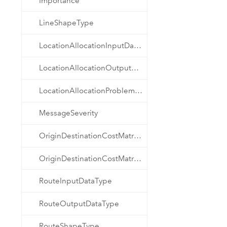
Importance
LineShapeType
LocationAllocationInputDataType
LocationAllocationOutputDataType
LocationAllocationProblemType
MessageSeverity
OriginDestinationCostMatrixInputDataType
OriginDestinationCostMatrixOutputDataType
RouteInputDataType
RouteOutputDataType
RouteShapeType