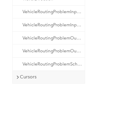
VehicleRoutingProblemInputDataType
VehicleRoutingProblemInputDataType2
VehicleRoutingProblemOutputDataType
VehicleRoutingProblemOutputDataType2
VehicleRoutingProblemSchemaVersion
Cursors