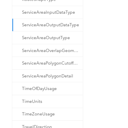
ServiceAreaInputDataType
ServiceAreaOutputDataType
ServiceAreaOutputType
ServiceAreaOverlapGeometry
ServiceAreaPolygonCutoffGeometry
ServiceAreaPolygonDetail
TimeOfDayUsage
TimeUnits
TimeZoneUsage
TravelDirection