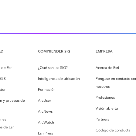
AD
COMPRENDER SIG
EMPRESA
de Esri
¿Qué son los SIG?
Acerca de Esri
cGIS
Inteligencia de ubicación
Póngase en contacto co
nosotros
ctor
Formación
Profesiones
ón y pruebas de
ArcUser
Visión abierta
ArcNews
enes
Partners
ArcWatch
s de Esri
Código de conducta
Esri Press