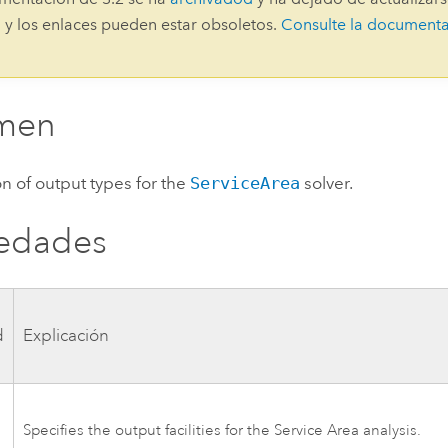
Explorar la gestión de infrae
 y los enlaces pueden estar obsoletos.
Consulte la document
Todas las historias
men
n of output types for the
ServiceArea
solver.
iedades
d
Explicación
Specifies the output facilities for the Service Area analysis.