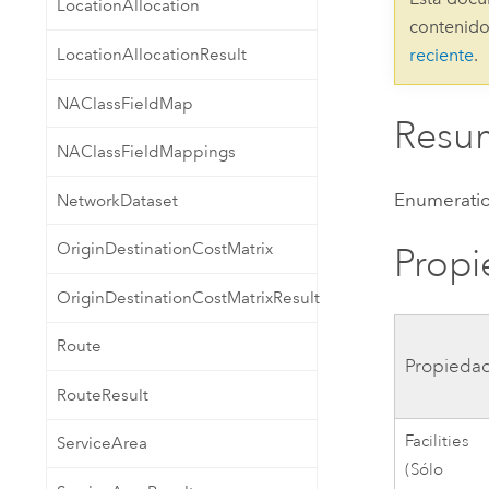
LocationAllocation
Recursos Naturales
contenido
Tecnología para desarrolladores
LocationAllocationResult
reciente
.
Crear aplicaciones de
representación cartográfica y
Todos los sectores
NAClassFieldMap
análisis espacial
Resu
NAClassFieldMappings
Todos los productos
Enumeratio
NetworkDataset
OriginDestinationCostMatrix
Prop
OriginDestinationCostMatrixResult
Route
Propieda
RouteResult
Facilities
ServiceArea
(Sólo