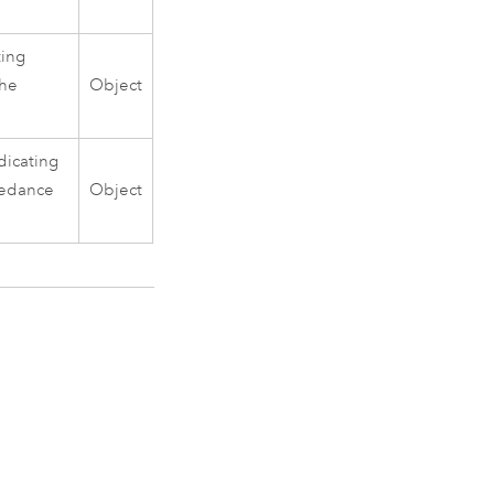
ting
the
Object
dicating
mpedance
Object