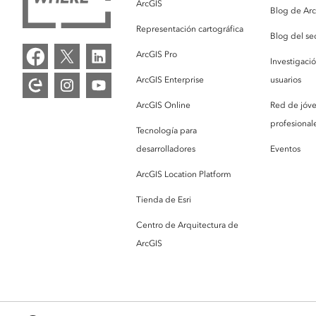
ArcGIS
Blog de Ar
Representación cartográfica
Blog del se
ArcGIS Pro
Investigaci
ArcGIS Enterprise
usuarios
ArcGIS Online
Red de jóv
profesionale
Tecnología para
desarrolladores
Eventos
ArcGIS Location Platform
Tienda de Esri
Centro de Arquitectura de
ArcGIS