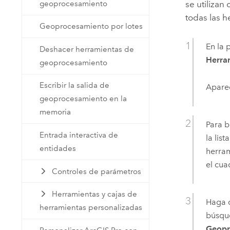
geoprocesamiento
se utilizan
todas las h
Geoprocesamiento por lotes
En la 
Deshacer herramientas de
Herra
geoprocesamiento
Escribir la salida de
Apare
geoprocesamiento en la
memoria
Para b
Entrada interactiva de
la list
entidades
herra
el cua
Controles de parámetros
Herramientas y cajas de
Haga c
herramientas personalizadas
búsque
Geopr