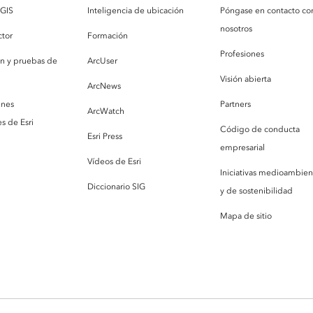
cGIS
Inteligencia de ubicación
Póngase en contacto co
nosotros
ctor
Formación
Profesiones
ón y pruebas de
ArcUser
Visión abierta
ArcNews
enes
Partners
ArcWatch
s de Esri
Código de conducta
Esri Press
empresarial
Vídeos de Esri
Iniciativas medioambien
Diccionario SIG
y de sostenibilidad
Mapa de sitio