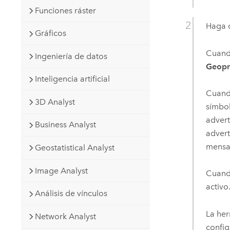
Funciones ráster
Haga c
Gráficos
Cuando
Ingeniería de datos
Geopr
Inteligencia artificial
Cuando
3D Analyst
símbol
advert
Business Analyst
advert
mensaj
Geostatistical Analyst
Image Analyst
Cuando
activo
Análisis de vínculos
La her
Network Analyst
config