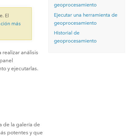
Explorar el curso
geoprocesamiento
structuras
Explorar ArcGIS Pro
Leer la historia
Ejecutar una herramienta de
e. El
geoprocesamiento
ación más
Historial de
geoprocesamiento
ealizar análisis
 panel
o y ejecutarlas.
 de la galería de
más potentes y que