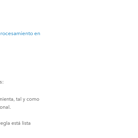
procesamiento en
s:
mienta, tal y como
onal.
gla está lista