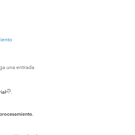
iento
ga una entrada
ial
.
procesamiento
.