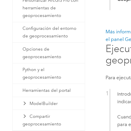
Personalizar ArcGIS Pro con
herramientas de
geoprocesamiento
Configuración del entorno
Más inform
de geoprocesamiento
el panel G
Ejecu
Opciones de
geoprocesamiento
geop
Python y el
Para ejecu
geoprocesamiento
Herramientas del portal
Introd
indica
ModelBuilder
Compartir
Cuando
geoprocesamiento
para e