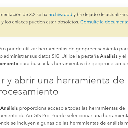
Explorar la gestión de infrae
Todas las historias
mentación de 3.2 se ha
archivadod
y ha dejado de actualizars
 y los enlaces pueden estar obsoletos.
Consulte la document
Pro
puede utilizar herramientas de geoprocesamiento para r
o administrar sus datos SIG. Utilice la pestaña
Análisis
y el
amiento
para buscar las herramientas de geoprocesamient
r y abrir una herramienta de
rocesamiento
a
Análisis
proporciona acceso a todas las herramientas de
amiento de
ArcGIS Pro
. Puede seleccionar una herramienta
onde se incluyen algunas de las herramientas de análisis 