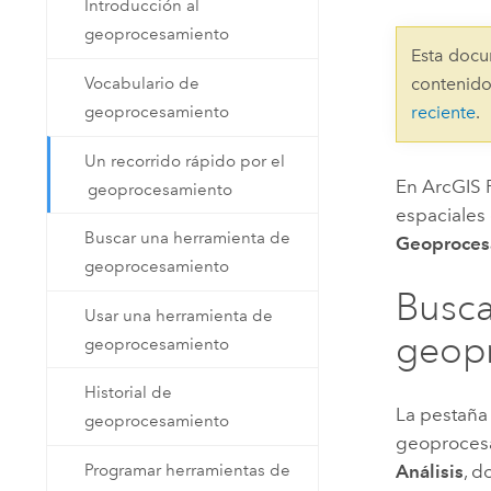
Introducción al
Recursos Naturales
geoprocesamiento
Tecnología para desarrolladores
Esta docu
Crear aplicaciones de
Vocabulario de
contenido
representación cartográfica y
Todos los sectores
geoprocesamiento
reciente
.
análisis espacial
Un recorrido rápido por el
En
ArcGIS 
geoprocesamiento
Todos los productos
espaciales 
Buscar una herramienta de
Geoproces
geoprocesamiento
Busca
Usar una herramienta de
geop
geoprocesamiento
Historial de
La pestañ
geoprocesamiento
geoproces
Programar herramientas de
Análisis
, d