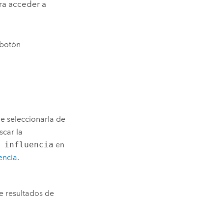
a acceder a
l botón
e seleccionarla de
scar la
 influencia
en
encia
.
de resultados de