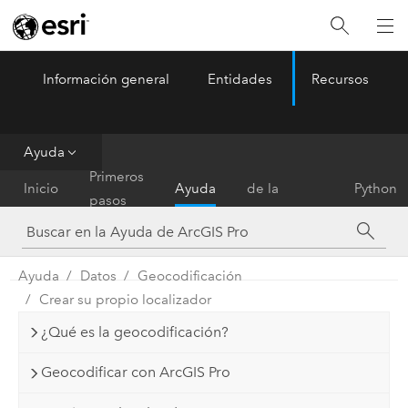
Información general
Entidades
Recursos
ArcGIS Pro
Menu
Ayuda
Referencia
Primeros
Inicio
Ayuda
de la
Python
pasos
herramienta
Ayuda
Datos
Geocodificación
Crear su propio localizador
¿Qué es la geocodificación?
Geocodificar con ArcGIS Pro