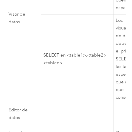
operaci
espacia
Visor de
Los
datos
visuali
de dato
deben 
el privi
SELECT
en <table1>,<table2>,
SELECT
<tablen>
las tabl
específ
que de
que
consult
Editor de
datos