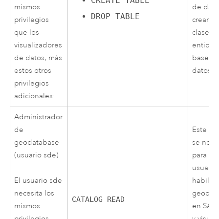
CREATE TABLE
de dato
mismos
DROP TABLE
crear ta
privilegios
clases 
que los
entidad
visualizadores
base d
de datos, más
datos.
estos otros
privilegios
adicionales:
Administrador
de
Este pri
geodatabase
se nece
(usuario sde)
para qu
usuario
habilit
El usuario sde
geodat
necesita los
CATALOG READ
en
SAP
mismos
y visual
privilegios