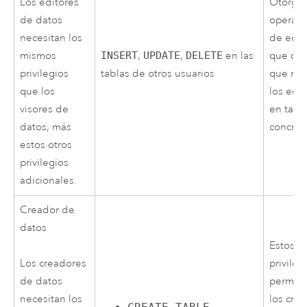
Otorgue
Los editores
operaci
de datos
de edic
necesitan los
INSERT
,
UPDATE
,
DELETE
en las
que de
mismos
tablas de otros usuarios
que rea
privilegios
los edi
que los
en tabl
visores de
concret
datos, más
estos otros
privilegios
adicionales.
Creador de
datos
Estos
privileg
Los creadores
permite
de datos
los cre
necesitan los