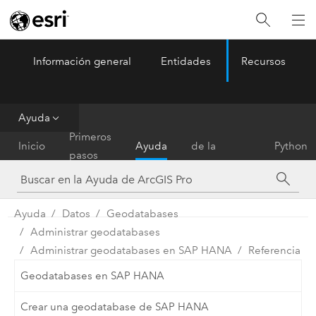
Información general
Entidades
Recursos
ArcGIS Pro
Menu
Ayuda
Referencia
Primeros
Inicio
Ayuda
de la
Python
pasos
herramienta
Ayuda
Datos
Geodatabases
Administrar geodatabases
Administrar geodatabases en SAP HANA
Referencia
Geodatabases en SAP HANA
Crear una geodatabase de SAP HANA