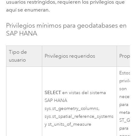
usuarios restringidos, requieren los privilegios que
aquí se enumeran.
Privilegios mínimos para geodatabases en
SAP HANA
Tipo de
Privilegios requeridos
Propós
usuario
Estos
privileg
son
SELECT
en vistas del sistema
necesar
SAP HANA
para lee
sys.st_geometry_columns,
metada
sys.st_spatial_reference_systems
ST_Geo
y st_units_of_measure
para