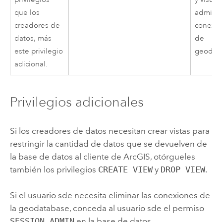
adminis
que los
conexi
creadores de
de
datos, más
geodat
este privilegio
adicional.
Privilegios adicionales
Si los creadores de datos necesitan crear vistas para
restringir la cantidad de datos que se devuelven de
la base de datos al cliente de ArcGIS, otórgueles
también los privilegios
CREATE VIEW
y
DROP VIEW
.
Si el usuario sde necesita eliminar las conexiones de
la geodatabase, conceda al usuario sde el permiso
SESSION ADMIN
en la base de datos.