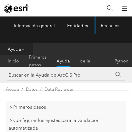
Información general
Entidades
Recursos
ArcGIS Pro
Menu
Ayuda
Referencia
Primeros
Inicio
Ayuda
de la
Python
pasos
herramienta
Ayuda
Datos
Data Reviewer
Primeros pasos
Configurar los ajustes para la validación
automatizada