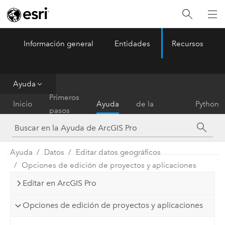
Información general
Entidades
Recursos
ArcGIS Pro
Menu
Ayuda
Referencia
Primeros
Inicio
Ayuda
de la
Python
pasos
herramienta
Ayuda
Datos
Editar datos geográficos
Opciones de edición de proyectos y aplicaciones
Editar en ArcGIS Pro
Opciones de edición de proyectos y aplicaciones