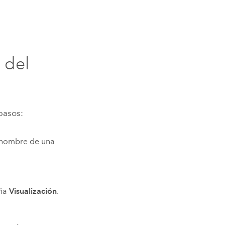
 del
 pasos:
l nombre de una
aña
Visualización
.