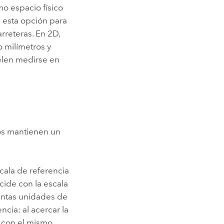
o espacio físico
 esta opción para
rreteras. En 2D,
o milímetros y
uelen medirse en
los mantienen un
cala de referencia
cide con la escala
ántas unidades de
cia: al acercar la
a con el mismo