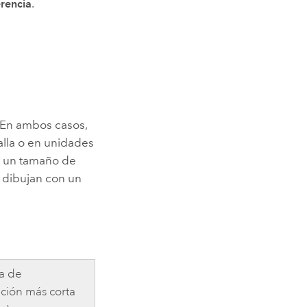
erencia
.
 En ambos casos,
lla o en unidades
n un tamaño de
 dibujan con un
ia de
ación más corta