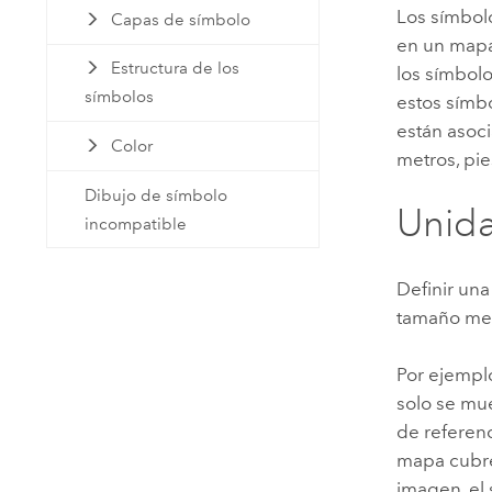
Los símbol
Capas de símbolo
en un mapa
Estructura de los
los símbolo
símbolos
estos símbo
están asoc
Color
metros, pie
Dibujo de símbolo
Unid
incompatible
Definir un
tamaño med
Por ejempl
solo se mue
de referen
mapa cubre
imagen, el