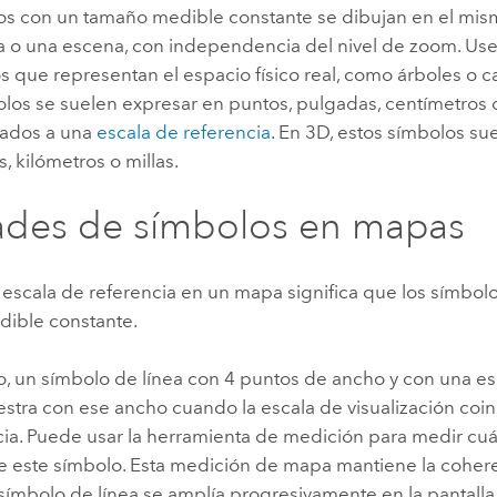
os con un tamaño medible constante se dibujan en el mism
 o una escena, con independencia del nivel de zoom. Use
s que representan el espacio físico real, como árboles o ca
los se suelen expresar en puntos, pulgadas, centímetros 
iados a una
escala de referencia
. En 3D, estos símbolos s
s, kilómetros o millas.
ades de símbolos en mapas
a escala de referencia en un mapa significa que los símbo
ible constante.
o, un símbolo de línea con 4 puntos de ancho y con una es
stra con ese ancho cuando la escala de visualización coin
cia. Puede usar la herramienta de medición para medir cu
 este símbolo. Esta medición de mapa mantiene la coheren
 símbolo de línea se amplía progresivamente en la pantall