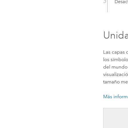
Desac
Unida
Las capas 
los símbol
del mundo 
visualizac
tamaño med
Más inform