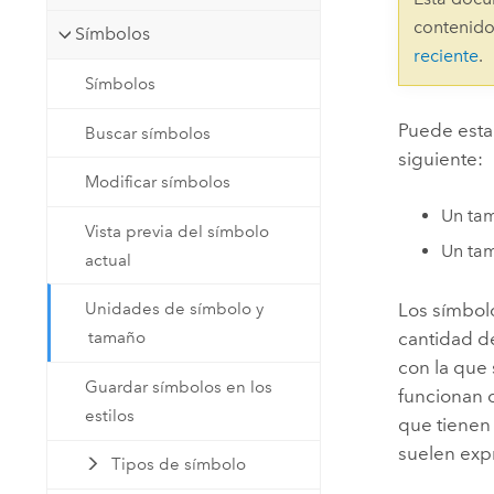
Recursos Naturales
contenido
Símbolos
Tecnología para desarrolladores
reciente
.
Crear aplicaciones de
Símbolos
representación cartográfica y
Todos los sectores
análisis espacial
Puede estab
Buscar símbolos
siguiente:
Modificar símbolos
Todos los productos
Un tam
Vista previa del símbolo
Un ta
actual
Los símbol
Unidades de símbolo y
cantidad de
tamaño
con la que 
Guardar símbolos en los
funcionan 
estilos
que tienen
suelen exp
Tipos de símbolo