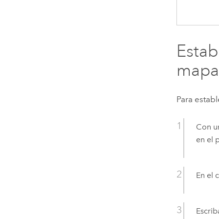
Estab
map
Para establ
Con un
en el 
En el 
Escrib