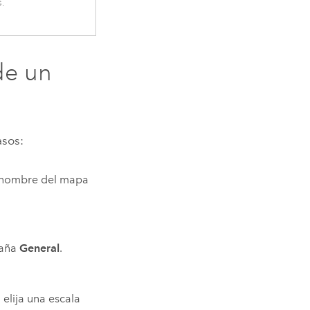
.
de un
asos:
l nombre del mapa
taña
General
.
 elija una escala