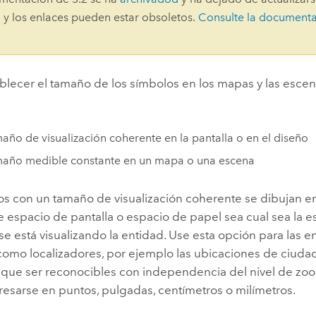
Explorar la gestión de infrae
 y los enlaces pueden estar obsoletos.
Consulte la document
Todas las historias
lecer el tamaño de los símbolos en los mapas y las escena
año de visualización coherente en la pantalla o en el diseño
maño medible constante en un mapa o una escena
os con un tamaño de visualización coherente se dibujan e
 espacio de pantalla o espacio de papel sea cual sea la es
se está visualizando la entidad. Use esta opción para las 
como localizadores, por ejemplo las ubicaciones de ciudad
 que ser reconocibles con independencia del nivel de zoo
resarse en puntos, pulgadas, centímetros o milímetros.