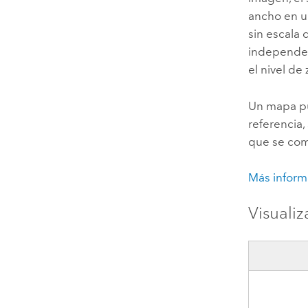
ancho en u
sin escala 
independen
el nivel de
Un mapa pu
referencia,
que se com
Más informa
Visuali