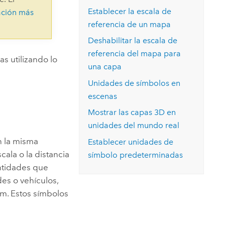
Explorar el curso
structuras
Explorar ArcGIS Pro
Establecer la escala de
ación más
Leer la historia
referencia de un mapa
Deshabilitar la escala de
referencia del mapa para
s utilizando lo
una capa
Unidades de símbolos en
escenas
Mostrar las capas 3D en
unidades del mundo real
n la misma
Establecer unidades de
cala o la distancia
símbolo predeterminadas
entidades que
es o vehículos,
m. Estos símbolos