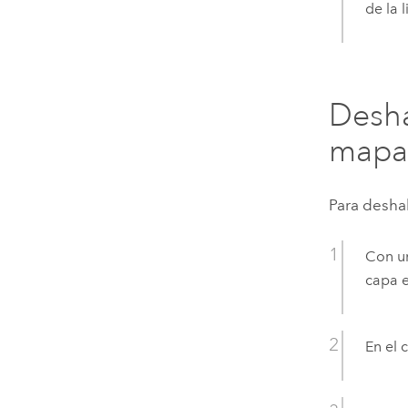
de la l
Desha
mapa
Para deshab
Con un
capa e
En el 