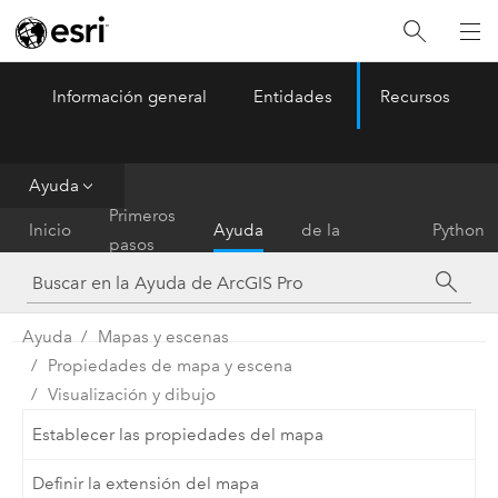
Información general
Entidades
Recursos
ArcGIS Pro
Menu
Ayuda
Referencia
Primeros
Inicio
Ayuda
de la
Python
pasos
herramienta
Ayuda
Mapas y escenas
Propiedades de mapa y escena
Visualización y dibujo
Establecer las propiedades del mapa
Definir la extensión del mapa