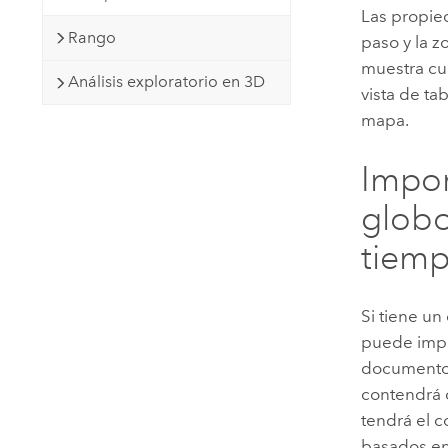
Las propie
Rango
paso y la z
muestra cu
Análisis exploratorio en 3D
vista de ta
mapa.
Impor
glob
tiemp
Si tiene u
puede impor
documento 
contendrá 
tendrá el c
basados en 