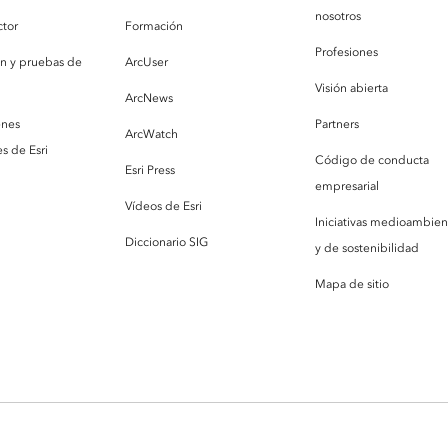
nosotros
ctor
Formación
Profesiones
ón y pruebas de
ArcUser
Visión abierta
ArcNews
enes
Partners
ArcWatch
s de Esri
Código de conducta
Esri Press
empresarial
Vídeos de Esri
Iniciativas medioambien
Diccionario SIG
y de sostenibilidad
Mapa de sitio