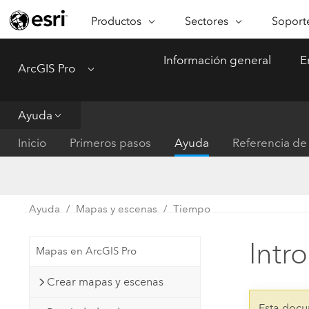
Productos
Sectores
Soporte
ARCGIS
SECTORES
SOPORTE
CA
Información general
E
ArcGIS Pro
Menu
Descripción general de ArcGIS
Arquitectura, ingeniería y
Servici
Re
Plataforma geoespacial de Esri
construcción
Ve
Soporte
para empresas
es
Ayuda
Empresa
Formac
ArcGIS Online
An
Inicio
Primeros pasos
Ayuda
Referencia de 
Conservación
Plataforma completa de
Pr
representación cartográfica de
an
Educación
SaaS
Ad
Servicios públicos de ener
Ayuda
Mapas y escenas
Tiempo
ArcGIS Pro
In
Gestión de instalaciones
El software SIG líder del mundo
es
Intr
Mapas en ArcGIS Pro
Salud y servicios humanos
ArcGIS Enterprise
Crear mapas y escenas
Sistema fundamental para SIG y
Gobierno nacional
representación cartográfica
Esta docu