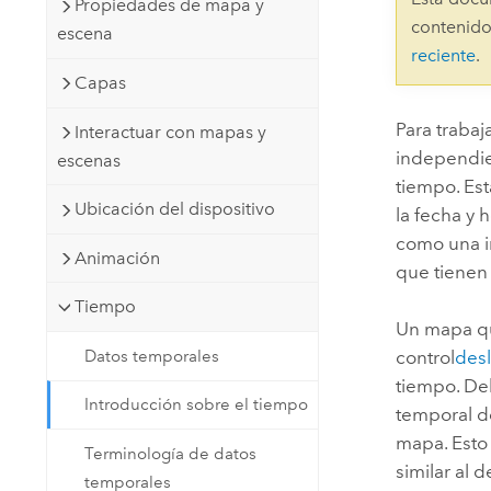
Propiedades de mapa y
Recursos Naturales
contenido
escena
Tecnología para desarrolladores
reciente
.
Crear aplicaciones de
Capas
representación cartográfica y
Todos los sectores
análisis espacial
Para trabaj
Interactuar con mapas y
independie
escenas
tiempo. Es
Todos los productos
Ubicación del dispositivo
la fecha y 
como una i
Animación
que tienen
Tiempo
Un mapa qu
Datos temporales
control
desl
tiempo. De
Introducción sobre el tiempo
temporal de
mapa. Esto 
Terminología de datos
similar al
temporales