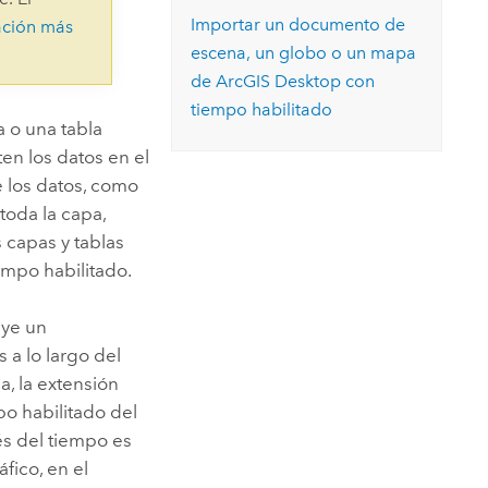
Explorar el curso
structuras
Explorar ArcGIS Pro
Importar un documento de
ación más
Leer la historia
escena, un globo o un mapa
de
ArcGIS Desktop
con
tiempo habilitado
a o una tabla
n los datos en el
 los datos, como
 toda la capa,
 capas y tablas
mpo habilitado.
uye un
 a lo largo del
, la extensión
po habilitado del
és del tiempo es
fico, en el