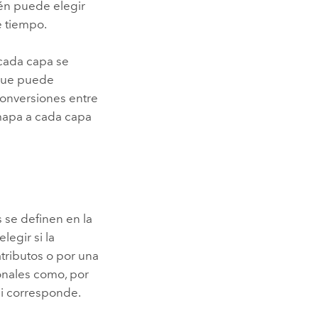
én puede elegir
de tiempo.
 cada capa se
 que puede
conversiones entre
 mapa a cada capa
 se definen en la
elegir si la
tributos o por una
onales como, por
 si corresponde.