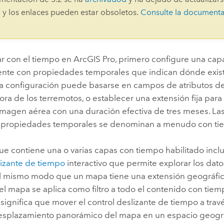
Explorar la gestión de infrae
 y los enlaces pueden estar obsoletos.
Consulte la document
Todas las historias
ar con el tiempo en
ArcGIS Pro
, primero configure una cap
nte con propiedades temporales que indican dónde existe
ta configuración puede basarse en campos de atributos de
hora de los terremotos, o establecer una extensión fija para
magen aérea con una duración efectiva de tres meses. Las
 propiedades temporales se denominan a menudo con tie
e contiene una o varias capas con tiempo habilitado incl
izante de tiempo
interactivo que permite explorar los datos
l mismo modo que un mapa tiene una extensión geográfica
l mapa se aplica como filtro a todo el contenido con tiem
significa que mover el control deslizante de tiempo a trav
 desplazamiento panorámico del mapa en un espacio geográ