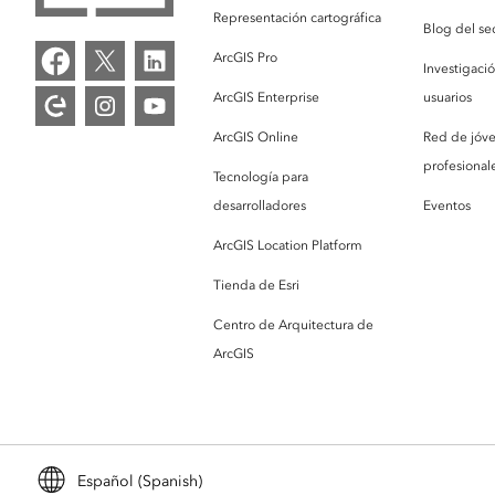
Representación cartográfica
Blog del se
ArcGIS Pro
Investigaci
ArcGIS Enterprise
usuarios
ArcGIS Online
Red de jóv
profesionale
Tecnología para
desarrolladores
Eventos
ArcGIS Location Platform
Tienda de Esri
Centro de Arquitectura de
ArcGIS
Español (Spanish)