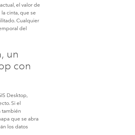
tual, el valor de
la cinta, que se
litado. Cualquier
temporal del
, un
top
con
IS Desktop
,
to. Si el
a también
mapa que se abra
rán los datos