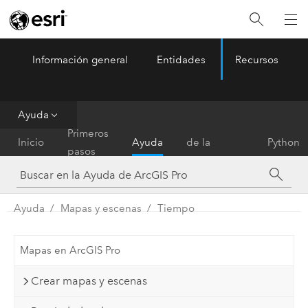
Información general
Entidades
Recursos
ArcGIS Pro
Menu
Ayuda
Referencia
Primeros
Inicio
Ayuda
de la
Python
pasos
herramienta
Ayuda
Mapas y escenas
Tiempo
Mapas en ArcGIS Pro
Crear mapas y escenas