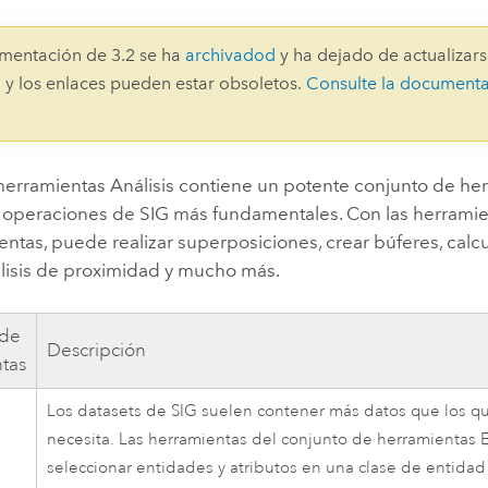
Explorar la gestión de infrae
Todas las historias
mentación de 3.2 se ha
archivadod
y ha dejado de actualizars
 y los enlaces pueden estar obsoletos.
Consulte la document
 herramientas Análisis contiene un potente conjunto de he
as operaciones de SIG más fundamentales. Con las herramie
ntas, puede realizar superposiciones, crear búferes, calcul
álisis de proximidad y mucho más.
 de
Descripción
tas
Los datasets de SIG suelen contener más datos que los q
necesita. Las herramientas del conjunto de herramientas 
seleccionar entidades y atributos en una clase de entidad