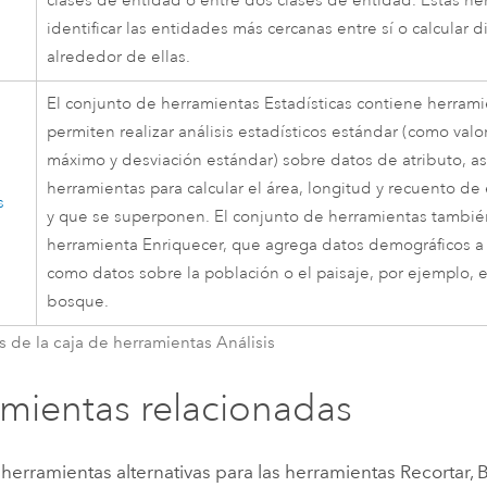
d
clases de entidad o entre dos clases de entidad. Estas h
identificar las entidades más cercanas entre sí o calcular d
alrededor de ellas.
El conjunto de herramientas Estadísticas contiene herram
permiten realizar análisis estadísticos estándar (como val
máximo y desviación estándar) sobre datos de atributo, a
herramientas para calcular el área, longitud y recuento de
s
y que se superponen. El conjunto de herramientas también
herramienta
Enriquecer
, que agrega datos demográficos a 
como datos sobre la población o el paisaje, por ejemplo, 
bosque.
 de la caja de herramientas Análisis
mientas relacionadas
herramientas alternativas para las herramientas
Recortar
,
B