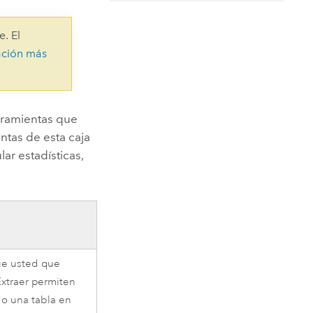
Explorar el curso
structuras
Explorar ArcGIS Pro
Leer la historia
e. El
ación más
rramientas que
ntas de esta caja
ar estadísticas,
ue usted que
Extraer permiten
 o una tabla en