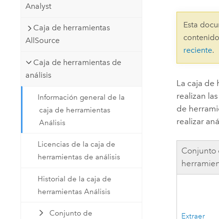
Analyst
Recursos Naturales
Tecnología para desarrolladores
Esta docu
Caja de herramientas
Crear aplicaciones de
contenido
AllSource
representación cartográfica y
Todos los sectores
reciente
.
análisis espacial
Caja de herramientas de
análisis
La caja de
Todos los productos
realizan l
Información general de la
de herramie
caja de herramientas
realizar an
Análisis
Licencias de la caja de
Conjunto
herramientas de análisis
herramien
Historial de la caja de
herramientas Análisis
Conjunto de
Extraer