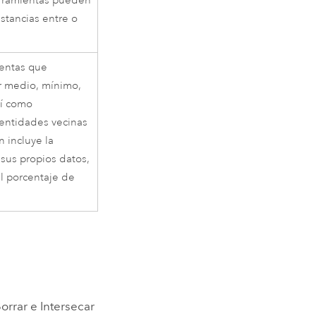
erramientas pueden
istancias entre o
ientas que
or medio, mínimo,
sí como
 entidades vecinas
 incluye la
sus propios datos,
el porcentaje de
orrar
e
Intersecar