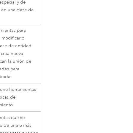
espacial y de
n en una clase de
amientas para
 modificar o
lase de entidad.
 crea nueva
can la unión de
ades para
trada.
iene herramientas
sicas de
miento.
entas que se
ro de una o más