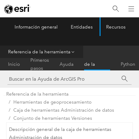
Información general
Entidades
Recursos
ArcGIS Pro
Menu
Referencia de la herramienta
Referencia
Primeros
Inicio
Ayuda
de la
Python
pasos
herramienta
Referencia de la herramienta
Herramientas de geoprocesamiento
Caja de herramientas Administración de datos
Conjunto de herramientas Versiones
Descripción general de la caja de herramientas
Administración de datos