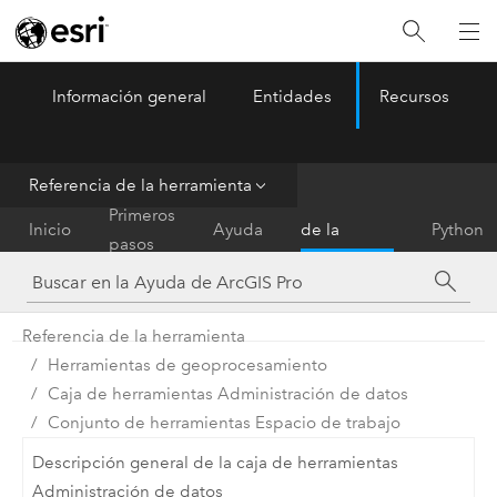
Información general
Entidades
Recursos
ArcGIS Pro
Menu
Referencia de la herramienta
Referencia
Primeros
Inicio
Ayuda
de la
Python
pasos
herramienta
Referencia de la herramienta
Herramientas de geoprocesamiento
Caja de herramientas Administración de datos
Conjunto de herramientas Espacio de trabajo
Descripción general de la caja de herramientas
Administración de datos