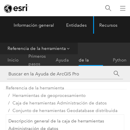
Información general
Entidades
Recursos
ArcGIS Pro
Menu
Referencia de la herramienta
Referencia
Primeros
Inicio
Ayuda
de la
Python
pasos
herramienta
Referencia de la herramienta
Herramientas de geoprocesamiento
Caja de herramientas Administración de datos
Conjunto de herramientas Geodatabase distribuida
Descripción general de la caja de herramientas
Administración de datos