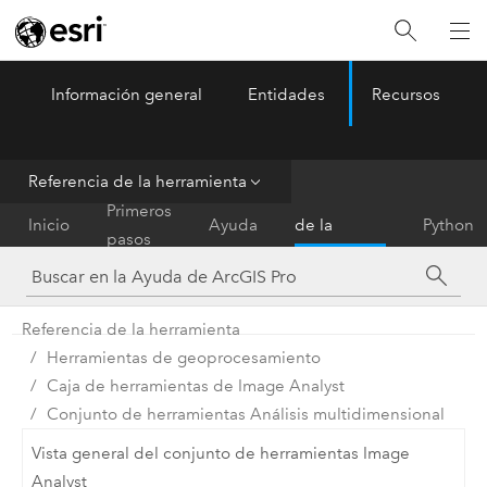
Información general
Entidades
Recursos
ArcGIS Pro
Menu
Referencia de la herramienta
Referencia
Primeros
Inicio
Ayuda
de la
Python
pasos
herramienta
Referencia de la herramienta
Herramientas de geoprocesamiento
Caja de herramientas de Image Analyst
Conjunto de herramientas Análisis multidimensional
Vista general del conjunto de herramientas Image
Analyst