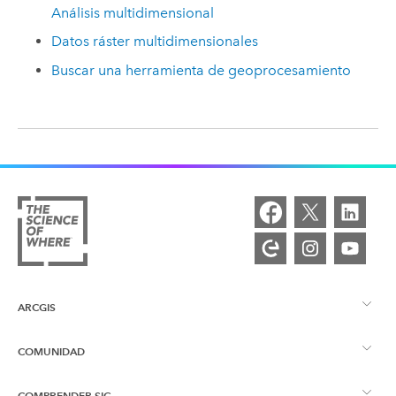
Análisis multidimensional
Datos ráster multidimensionales
Buscar una herramienta de geoprocesamiento
ARCGIS
COMUNIDAD
Descripción general de ArcGIS
COMPRENDER SIG