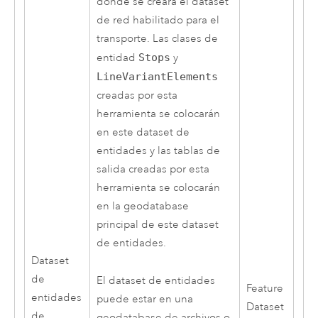
donde se creará el dataset
de red habilitado para el
transporte. Las clases de
entidad
Stops
y
LineVariantElements
creadas por esta
herramienta se colocarán
en este dataset de
entidades y las tablas de
salida creadas por esta
herramienta se colocarán
en la geodatabase
principal de este dataset
de entidades.
Dataset
de
El dataset de entidades
Feature
entidades
puede estar en una
Dataset
de
geodatabase de archivos o