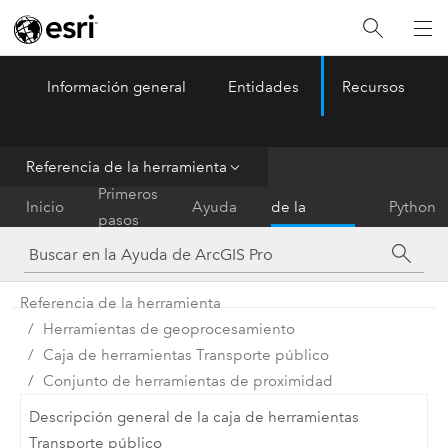
Información general
Entidades
Recursos
ArcGIS Pro
Menu
Referencia de la herramienta
Referencia
Primeros
Inicio
Ayuda
de la
Python
pasos
herramienta
Referencia de la herramienta
Herramientas de geoprocesamiento
Caja de herramientas Transporte público
Conjunto de herramientas de proximidad
Descripción general de la caja de herramientas
Transporte público