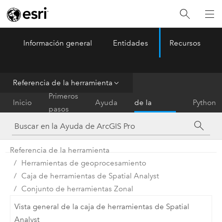
Información general
Entidades
Recursos
ArcGIS Pro
Menu
Referencia de la herramienta
Referencia
Primeros
Inicio
Ayuda
de la
Python
pasos
herramienta
Referencia de la herramienta
Herramientas de geoprocesamiento
Caja de herramientas de Spatial Analyst
Conjunto de herramientas Zonal
Vista general de la caja de herramientas de Spatial
Analyst