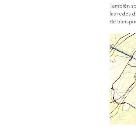
También so
las redes 
de transpor