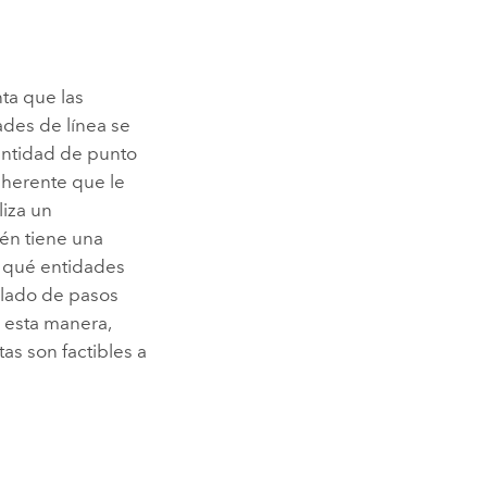
ta que las
ades de línea se
 entidad de punto
nherente que le
liza un
én tiene una
r qué entidades
elado de pasos
e esta manera,
as son factibles a