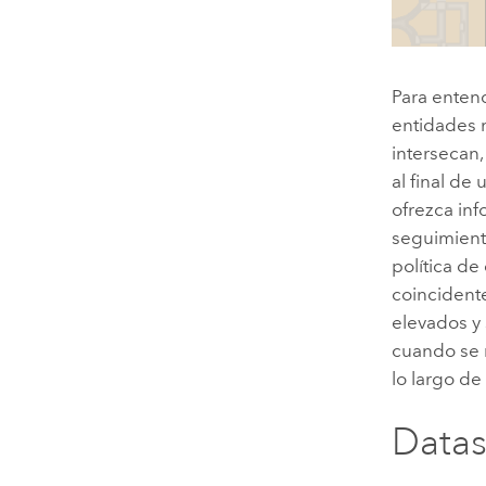
Para entend
entidades n
intersecan,
al final de
ofrezca inf
seguimient
política de
coincident
elevados y 
cuando se r
lo largo de 
Datas