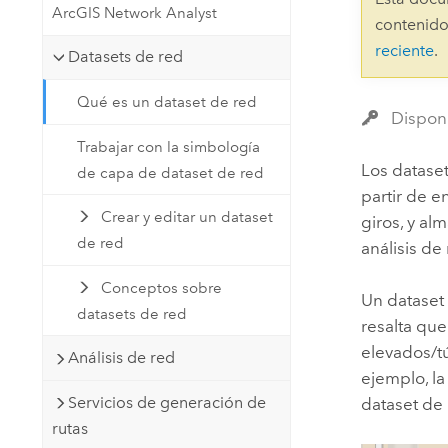
ArcGIS Network Analyst
Recursos Naturales
contenido
Tecnología para desarrolladores
reciente
.
Datasets de red
Crear aplicaciones de
representación cartográfica y
Todos los sectores
Qué es un dataset de red
análisis espacial
Disponi
Trabajar con la simbología
Los datase
de capa de dataset de red
Todos los productos
partir de e
Crear y editar un dataset
giros, y al
de red
análisis de
Conceptos sobre
Un dataset 
datasets de red
resalta que
elevados/tú
Análisis de red
ejemplo, la
Servicios de generación de
dataset de 
rutas