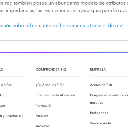
 de red también posee un abundante modelo de atributos
as impedancias, las restricciones y la jerarquía para la red.
ación sobre el conjunto de herramientas Dataset de red
AD
COMPRENDER SIG
EMPRESA
de Esri
¿Qué son los SIG?
Acerca de Esri
cGIS
Inteligencia de ubicación
Póngase en contacto co
nosotros
ctor
Formación
Profesiones
ón y pruebas de
ArcUser
Visión abierta
ArcNews