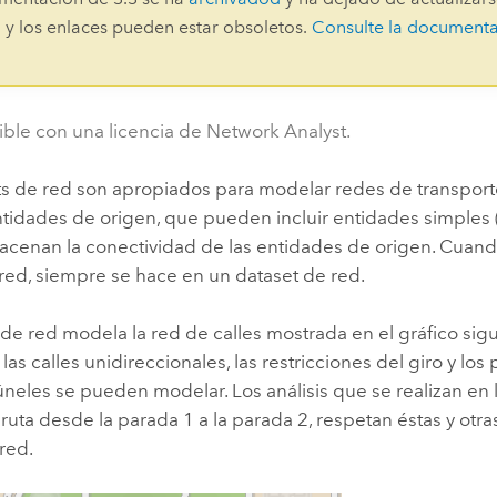
Explorar la gestión de infrae
 y los enlaces pueden estar obsoletos.
Consulte la document
Todas las historias
ble con una licencia de Network Analyst.
ts de red son apropiados para modelar redes de transport
ntidades de origen, que pueden incluir entidades simples (
macenan la conectividad de las entidades de origen. Cuand
 red, siempre se hace en un dataset de red.
de red modela la red de calles mostrada en el gráfico sigui
 las calles unidireccionales, las restricciones del giro y los
neles se pueden modelar. Los análisis que se realizan en 
 ruta desde la parada 1 a la parada 2, respetan éstas y ot
red.