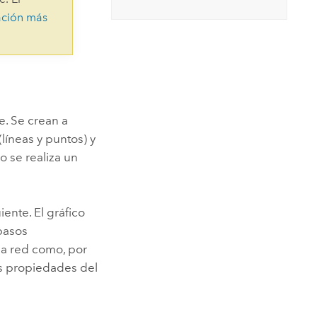
Explorar el curso
structuras
Explorar ArcGIS Pro
ación más
Leer la historia
e. Se crean a
líneas y puntos) y
o se realiza un
ente. El gráfico
 pasos
la red como, por
ras propiedades del