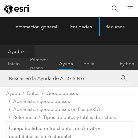
Información general
Entidades
Recursos
ArcGIS Pro
Menu
Ayuda
Referencia
Primeros
Inicio
Ayuda
de la
Python
pasos
herramienta
Ayuda
Datos
Geodatabases
Administrar geodatabases
Administrar geodatabases en PostgreSQL
Referencia
Tipos de datos y tablas de sistema
Compatibilidad entre clientes de ArcGIS y
geodatabases en PostgreSQL