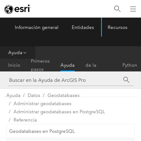
Información general
Entidades
Recursos
ArcGIS Pro
Menu
Ayuda
Referencia
Primeros
Inicio
Ayuda
de la
Python
pasos
herramienta
Ayuda
Datos
Geodatabases
Administrar geodatabases
Administrar geodatabases en PostgreSQL
Referencia
Geodatabases en PostgreSQL