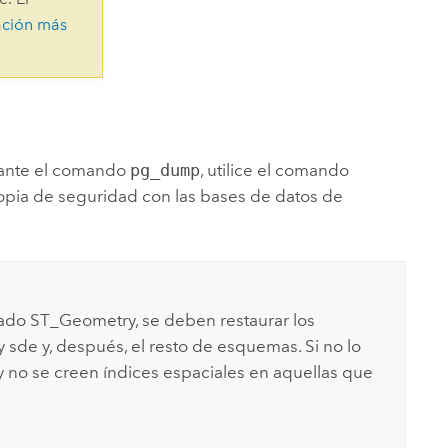
Explorar el curso
structuras
Explorar ArcGIS Pro
ación más
Leer la historia
iante el comando
pg_dump
, utilice el comando
opia de seguridad con las bases de datos de
lado ST_Geometry, se deben restaurar los
sde y, después, el resto de esquemas. Si no lo
y no se creen índices espaciales en aquellas que