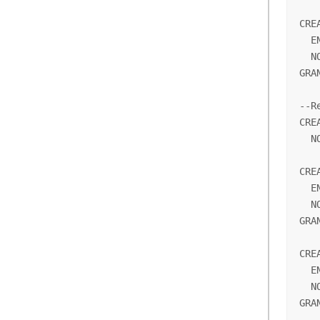
CRE
  E
  N
GRA
--R
CRE
  N
CRE
  E
  N
GRA
CRE
  E
  N
GRA