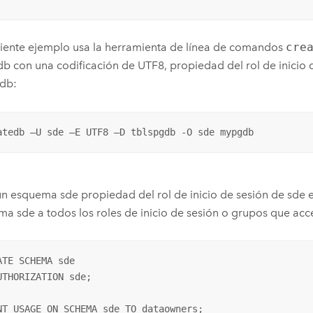
uiente ejemplo usa la herramienta de línea de comandos
cre
 con una codificación de UTF8, propiedad del rol de inicio 
gdb:
atedb –U sde –E UTF8 –D tblspgdb -O sde mypgdb
n esquema sde propiedad del rol de inicio de sesión de sde e
a sde a todos los roles de inicio de sesión o grupos que ac
ATE SCHEMA sde

UTHORIZATION sde;

NT USAGE ON SCHEMA sde TO dataowners;
