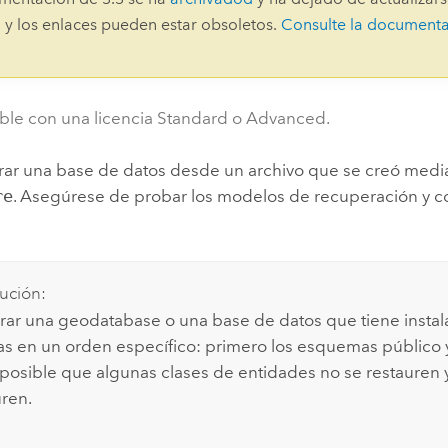
Explorar la gestión de infrae
 y los enlaces pueden estar obsoletos.
Consulte la document
Todas las historias
ble con una licencia Standard o Advanced.
urar una base de datos desde un archivo que se creó med
re
. Asegúrese de probar los modelos de recuperación y c
ución:
urar una geodatabase o una base de datos que tiene insta
 en un orden específico: primero los esquemas público y 
 posible que algunas clases de entidades no se restauren 
uren.