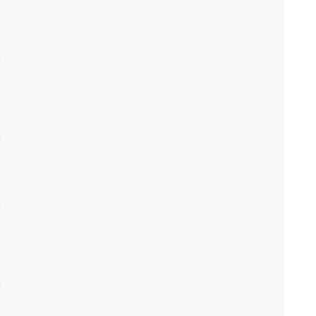







