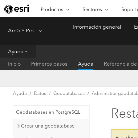
Productos
Sectores
Soporte
ARCGIS
SECTORES
SOPORTE
CA
Información general
E
ArcGIS Pro
Menu
Descripción general de ArcGIS
Arquitectura, ingeniería y
Servici
Re
Plataforma geoespacial de Esri
construcción
Ve
Soporte
para empresas
es
Ayuda
Empresa
Formac
ArcGIS Online
An
Inicio
Primeros pasos
Ayuda
Referencia de 
Conservación
Plataforma completa de
Pr
representación cartográfica de
an
Educación
SaaS
Ad
Servicios públicos de ener
Ayuda
Datos
Geodatabases
Administrar geodata
ArcGIS Pro
In
Gestión de instalaciones
El software SIG líder del mundo
es
Rest
Geodatabases en PostgreSQL
Salud y servicios humanos
ArcGIS Enterprise
Crear una geodatabase
Sistema fundamental para SIG y
Gobierno nacional
representación cartográfica
Esta docu