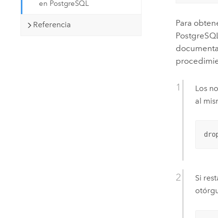
en PostgreSQL
Para obten
Referencia
PostgreSQ
documenta
procedimie
Los no
al mis
dro
Si res
otórgu