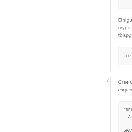
El sig
mypgdb
tblsp
cre
Cree u
esquem
CRE
  A
GRA