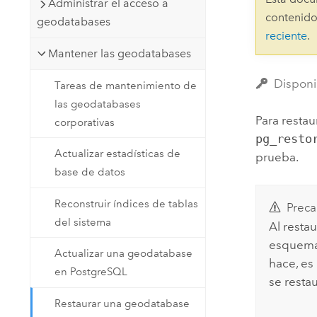
Administrar el acceso a
Recursos Naturales
contenido
geodatabases
Tecnología para desarrolladores
reciente
.
Crear aplicaciones de
Mantener las geodatabases
representación cartográfica y
Todos los sectores
análisis espacial
Disponi
Tareas de mantenimiento de
las geodatabases
Para resta
corporativas
Todos los productos
pg_resto
Actualizar estadísticas de
prueba.
base de datos
Reconstruir índices de tablas
Preca
del sistema
Al resta
esquemas
Actualizar una geodatabase
hace, es
en PostgreSQL
se resta
Restaurar una geodatabase