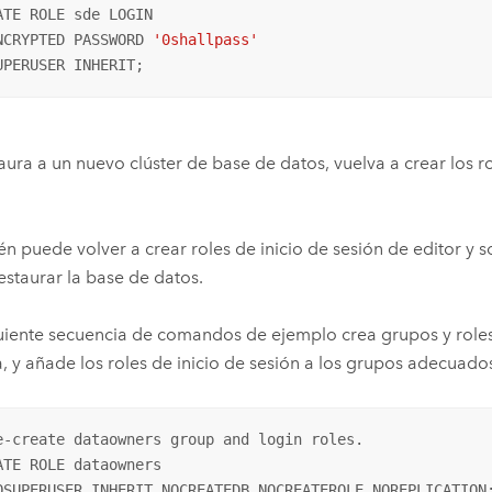
ATE ROLE sde LOGIN 

NCRYPTED PASSWORD 
'0shallpass'
UPERUSER INHERIT;
taura a un nuevo clúster de base de datos, vuelva a crear los r
n puede volver a crear roles de inicio de sesión de editor y
estaurar la base de datos.
uiente secuencia de comandos de ejemplo crea grupos y roles 
a, y añade los roles de inicio de sesión a los grupos adecuado
e-create dataowners group and login roles.

ATE ROLE dataowners

OSUPERUSER INHERIT NOCREATEDB NOCREATEROLE NOREPLICATION;