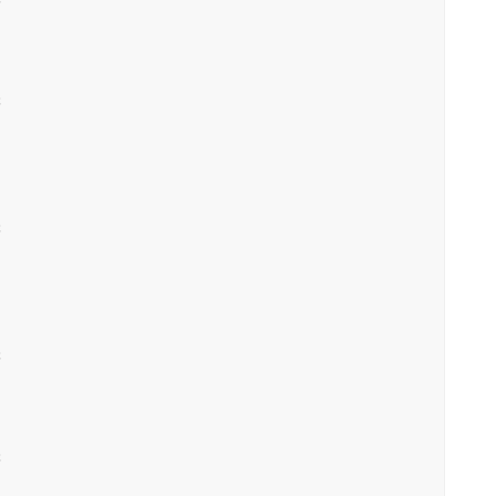







