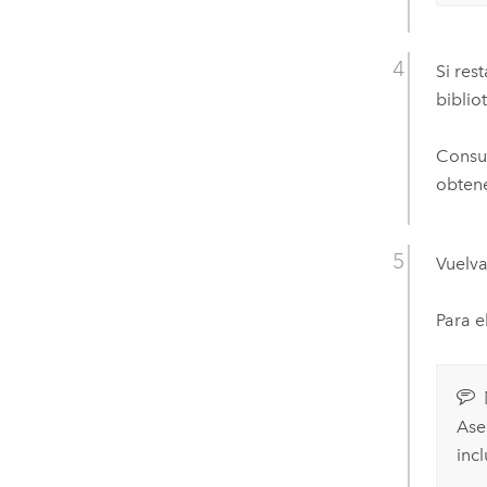
Si res
biblio
Consu
obtene
Vuelva
Para e
Ase
incl