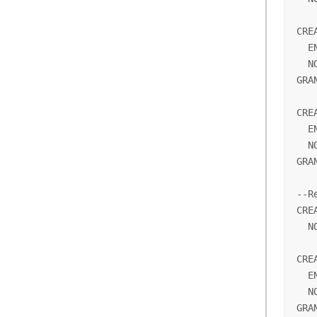
CRE
  E
  N
GRA
CRE
  E
  N
GRA
--R
CRE
  N
CRE
  E
  N
GRA