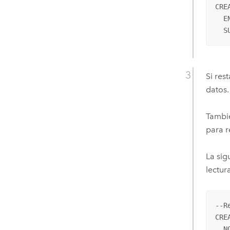
CRE
  E
  S
Si res
datos.
Tambié
para r
La sig
lectur
--R
CRE
  N