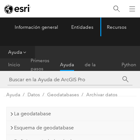
Información general
Entidades
Recursos
ArcGIS Pro
Menu
Ayuda
Referencia
Primeros
Inicio
Ayuda
de la
Python
pasos
herramienta
Ayuda
Datos
Geodatabases
Archivar datos
La geodatabase
Esquema de geodatabase