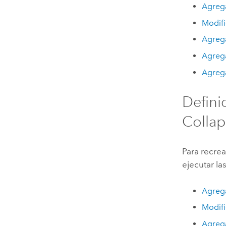
Agrega
Modifi
Agrega
Agrega
Agrega
Defini
Collap
Para recrea
ejecutar l
Agrega
Modifi
Agrega