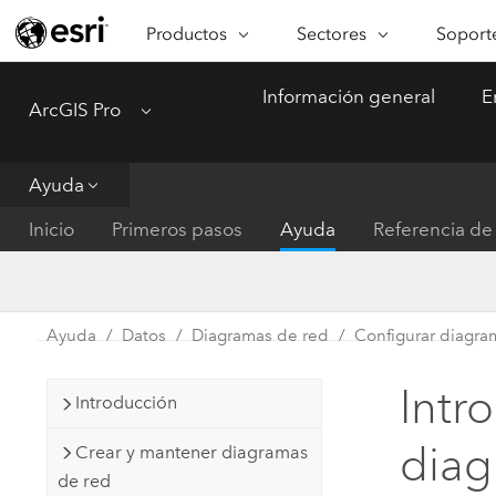
Productos
Sectores
Soporte
ARCGIS
SECTORES
SOPORTE
CA
Información general
E
ArcGIS Pro
Menu
Descripción general de ArcGIS
Arquitectura, ingeniería y
Servici
Re
Plataforma geoespacial de Esri
construcción
Ve
Soporte
para empresas
es
Ayuda
Empresa
Formac
ArcGIS Online
An
Inicio
Primeros pasos
Ayuda
Referencia de 
Conservación
Plataforma completa de
Pr
representación cartográfica de
an
Educación
SaaS
Ad
Servicios públicos de ener
Ayuda
Datos
Diagramas de red
Configurar diagra
ArcGIS Pro
In
Gestión de instalaciones
El software SIG líder del mundo
es
Intr
Introducción
Salud y servicios humanos
ArcGIS Enterprise
dia
Crear y mantener diagramas
Sistema fundamental para SIG y
Gobierno nacional
de red
representación cartográfica