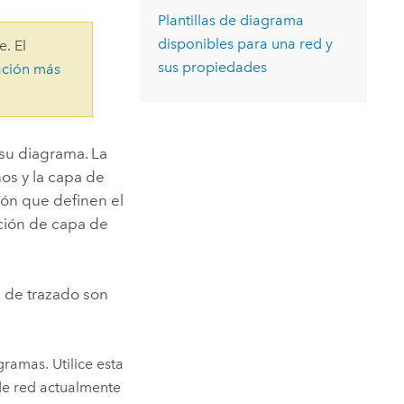
Explorar el curso
structuras
Explorar ArcGIS Pro
Plantillas de diagrama
Leer la historia
disponibles para una red y
e. El
sus propiedades
ación más
 su diagrama. La
ños y la capa de
ión que definen el
ición de capa de
d de trazado son
gramas. Utilice esta
 de red actualmente