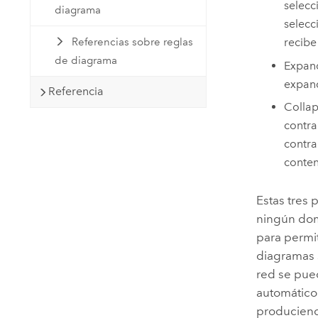
selecc
diagrama
selecc
Referencias sobre reglas
recibe
de diagrama
Expand
expand
Referencia
Collap
contra
contra
conten
Estas tres 
ningún dom
para permit
diagramas 
red se pue
automático
produciend