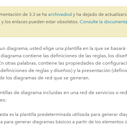
Explorar la gestión de infrae
Todas las historias
mentación de 3.3 se ha
archivadod
y ha dejado de actualizars
 y los enlaces pueden estar obsoletos.
Consulte la document
un diagrama, usted elige una plantilla en la que se basará
e diagrama contiene las definiciones de las reglas, los dise
En otras palabras, contiene las propiedades de configurac
definiciones de reglas y diseños) y la presentación (defin
de los diagramas de red que se generan.
antillas de diagrama incluidas en una red de servicios o re
tes:
 esta es la plantilla predeterminada utilizada para generar dia
lla para generar diagramas básicos a partir de los elementos