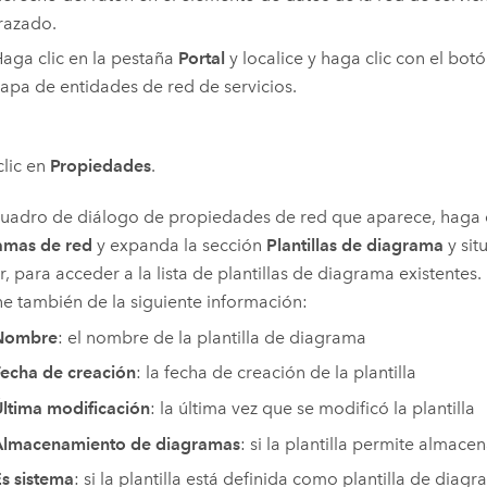
razado.
aga clic en la pestaña
Portal
y localice y haga clic con el bot
apa de entidades de red de servicios.
lic en
Propiedades
.
cuadro de diálogo de propiedades de red que aparece, haga c
amas de red
y expanda la sección
Plantillas de diagrama
y sit
or, para acceder a la lista de plantillas de diagrama existentes. 
e también de la siguiente información:
Nombre
: el nombre de la plantilla de diagrama
echa de creación
: la fecha de creación de la plantilla
ltima modificación
: la última vez que se modificó la plantilla
Almacenamiento de diagramas
: si la plantilla permite almac
s sistema
: si la plantilla está definida como plantilla de diag