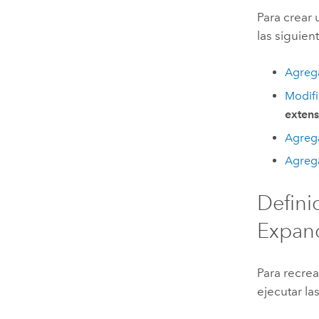
Para crear 
las siguie
Agrega
Modifi
exten
Agrega
Agrega
Defini
Expan
Para recrea
ejecutar l