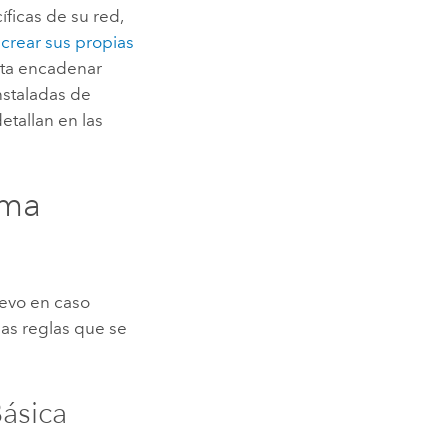
íficas de su red,
e
crear sus propias
ita encadenar
nstaladas de
etallan en las
ama
uevo en caso
las reglas que se
Básica