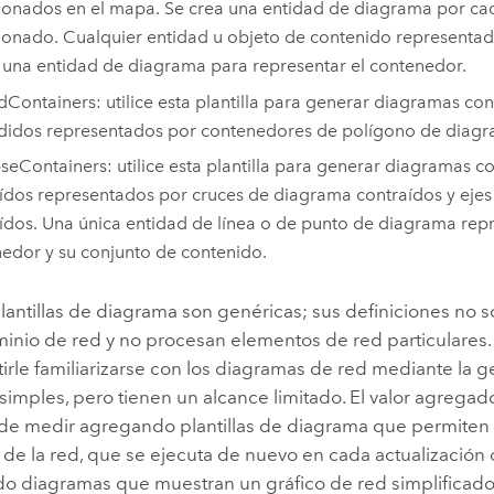
ionados en el mapa. Se crea una entidad de diagrama por ca
ionado. Cualquier entidad u objeto de contenido representa
 una entidad de diagrama para representar el contenedor.
Containers: utilice esta plantilla para generar diagramas co
idos representados por contenedores de polígono de diagr
seContainers: utilice esta plantilla para generar diagramas 
ídos representados por cruces de diagrama contraídos y eje
ídos. Una única entidad de línea o de punto de diagrama rep
edor y su conjunto de contenido.
plantillas de diagrama son genéricas; sus definiciones no 
inio de red y no procesan elementos de red particulares
irle familiarizarse con los diagramas de red mediante la 
simples, pero tienen un alcance limitado. El valor agrega
de medir agregando plantillas de diagrama que permiten
 de la red, que se ejecuta de nuevo en cada actualización
o diagramas que muestran un gráfico de red simplificado