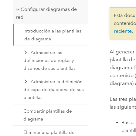
Recursos Naturales
Configurar diagramas de
Tecnología para desarrolladores
Esta docu
red
Crear aplicaciones de
contenido
representación cartográfica y
Todos los sectores
Introducción a las plantillas
reciente
.
análisis espacial
de diagrama
Al generar 
Administrar las
Todos los productos
plantilla d
definiciones de reglas y
diagrama. 
diseños de sus plantillas
contenido (
Administrar la definición
diagrama) 
de capa de diagrama de sus
plantillas
Las tres pl
las siguien
Compartir plantillas de
diagrama
Basic:
planti
Eliminar una plantilla de