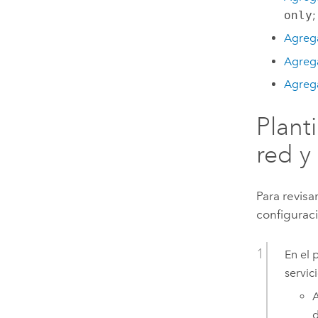
only
;
Agrega
Agrega
Agrega
Plant
red y
Para revisa
configuraci
En el 
servic
A
d