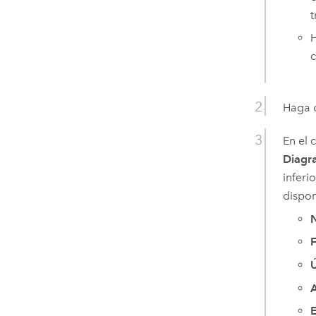
t
H
c
Haga c
En el 
Diagr
inferi
dispon
F
Ú
E