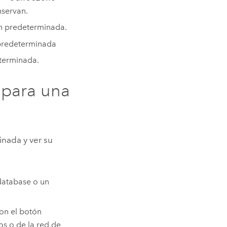
nservan.
n predeterminada.
predeterminada
terminada.
 para una
inada y ver su
odatabase o un
con el botón
os o de la red de