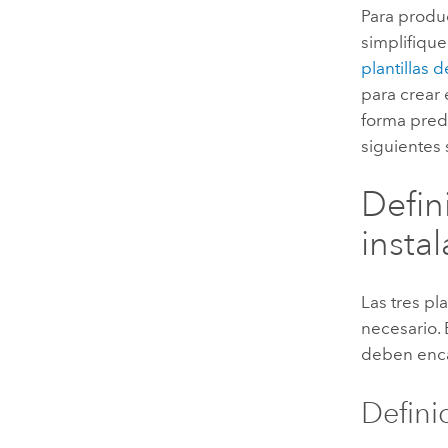
Para produc
simplifique
plantillas 
para crear 
forma prede
siguientes
Defin
insta
Las tres pl
necesario. 
deben enca
Defini