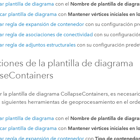
r plantilla de diagrama
con el
Nombre de plantilla de diagr
car plantilla de diagrama
con
Mantener vértices iniciales en lo
r regla de expansión de contenedor
con su configuración p
r regla de asociaciones de conectividad
con su configuració
r regla de adjuntos estructurales
con su configuración prede
ciones de la plantilla de diagrama
seContainers
r la plantilla de diagrama CollapseContainers, es necesario
as siguientes herramientas de geoprocesamiento en el ord
r plantilla de diagrama
con el
Nombre de plantilla de diagr
car plantilla de diagrama
con
Mantener vértices iniciales en lo
r regla de expansión de contenedor
con
Tipo de contenedo