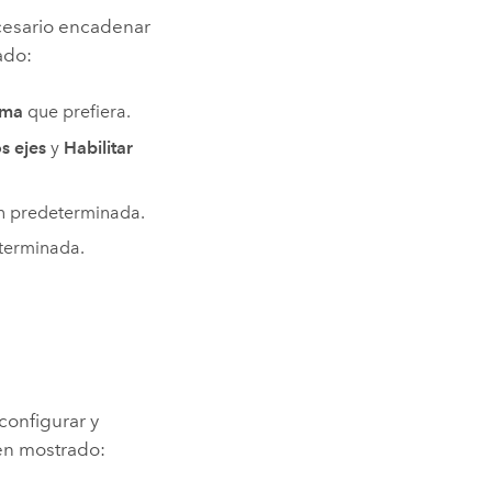
necesario encadenar
ado:
ama
que prefiera.
s ejes
y
Habilitar
n predeterminada.
terminada.
configurar y
en mostrado: