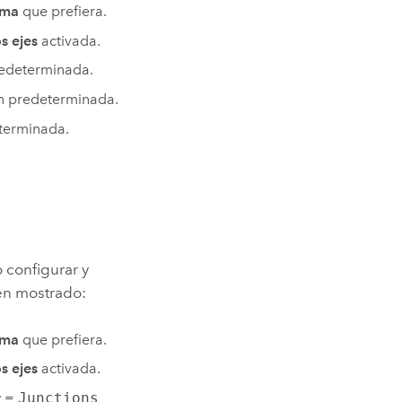
ama
que prefiera.
s ejes
activada.
redeterminada.
n predeterminada.
terminada.
 configurar y
en mostrado:
ama
que prefiera.
s ejes
activada.
r
=
Junctions