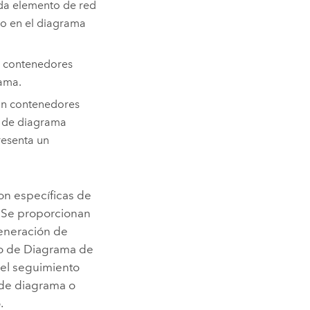
da elemento de red
do en el diagrama
n contenedores
ama.
con contenedores
s de diagrama
resenta un
son específicas de
. Se proporcionan
generación de
do de Diagrama de
 el seguimiento
 de diagrama o
.