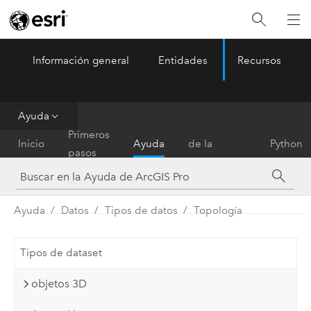
Información general
Entidades
Recursos
ArcGIS Pro
Menu
Ayuda
Referencia
Primeros
Inicio
Ayuda
de la
Python
pasos
herramienta
Ayuda
Datos
Tipos de datos
Topología
Tipos de dataset
objetos 3D