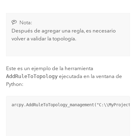
Nota:
Después de agregar una regla, es necesario
volver a validar la topología.
Este es un ejemplo de la herramienta
AddRuleToTopology
ejecutada en la ventana de
Python:
arcpy.AddRuleToTopology_management("C:\\MyProject\\
                                                 "B
                                                 "C
                                                 "",
                                                 "C