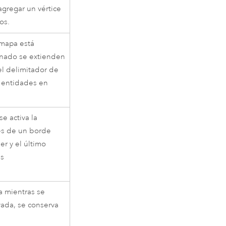
agregar un vértice
os.
 mapa está
onado se extienden
l delimitador de
as entidades en
e activa la
vés de un borde
er y el último
as
a mientras se
vada, se conserva