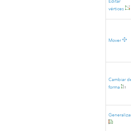
Editar
vértices
Mover
Cambiar d
forma
Generaliza