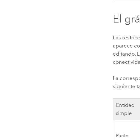
El gr
Las restric
aparece co
editando. L
conectivida
La corresp
siguiente t
Entidad
simple
Punto