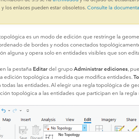
Explorar la gestión de infrae
 y los enlaces pueden estar obsoletos.
Consulte la document
Todas las historias
 topológica es un modo de edición que restringe la geomet
 ordenado de bordes y nodos conectados topológicamente
ón alguna y opera solo en entidades visibles que son edit
 en la pestaña
Editar
del grupo
Administrar ediciones
, pu
 la edición topológica a medida que modifica entidades.
T
 todas las entidades. Al elegir una regla topológica de g
dición topológica a las entidades que participan en la regla