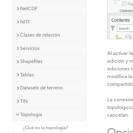
NetCDF
NITF
Clases de relación
Servicios
Al activar 
edición y 
Shapefiles
ediciones 
Tablas
modifica l
compartido
Datasets de terreno
La conexió
TIN
topológico
Topología
cancelan.
¿Qué es la topología?
Opci