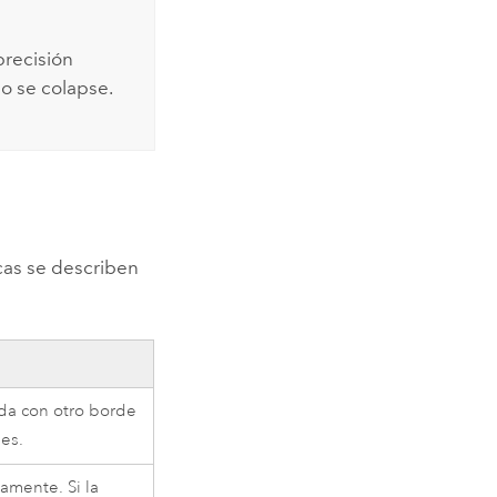
precisión
 o se colapse.
cas se describen
da con otro borde
es.
amente. Si la