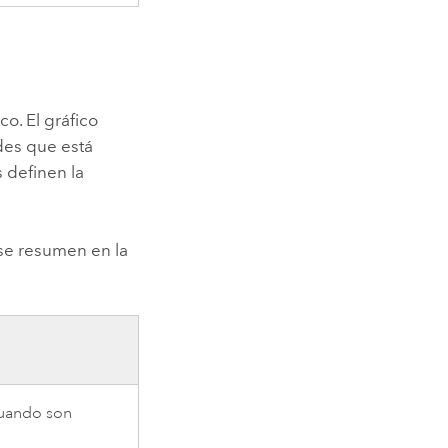
o. El gráfico
des que está
 definen la
se resumen en la
uando son