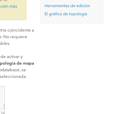
Explorar el curso
structuras
Explorar ArcGIS Pro
Herramientas de edición
ación más
Leer la historia
El gráfico de topología
ría coincidente a
. No requiere
ables.
ede activar y
opología de mapa
eodatabase, se
 seleccionada.