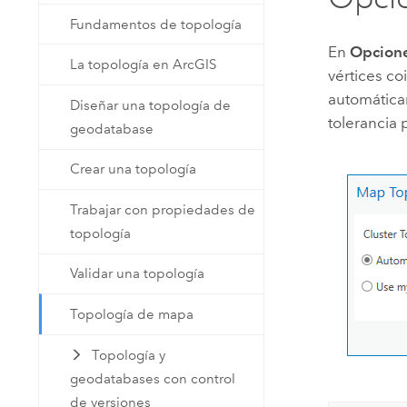
Fundamentos de topología
En
Opcione
La topología en ArcGIS
vértices co
automáticam
Diseñar una topología de
tolerancia
geodatabase
Crear una topología
Trabajar con propiedades de
topología
Validar una topología
Topología de mapa
Topología y
geodatabases con control
de versiones