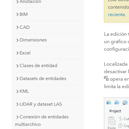
Anotación
Recursos Naturales
contenido
Tecnología para desarrolladores
BIM
reciente
.
Crear aplicaciones de
representación cartográfica y
Todos los sectores
CAD
análisis espacial
La edición
Dimensiones
un gráfico
configuraci
Todos los productos
Excel
Localizada
Clases de entidad
desactivar
Datasets de entidades
opera en
limita la e
KML
LIDAR y dataset LAS
Conexión de entidades
multiarchivo