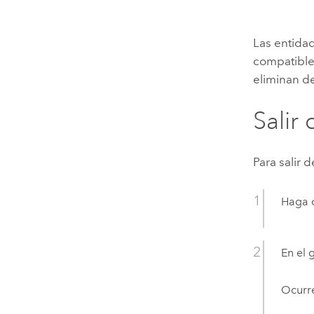
Las entida
compatible
eliminan de
Salir
Para salir 
Haga c
En el
Ocurre