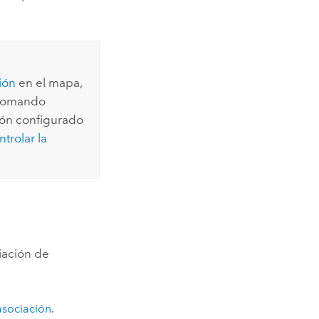
ión
en el mapa,
l comando
ión configurado
trolar la
ciación de
asociación
.