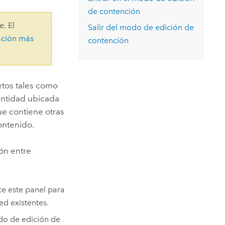
Explorar el curso
structuras
Explorar ArcGIS Pro
de contención
Leer la historia
e. El
Salir del modo de edición de
ación más
contención
etos tales como
entidad ubicada
ue contiene otras
contenido.
ión entre
ice este panel para
ed existentes.
odo de edición de