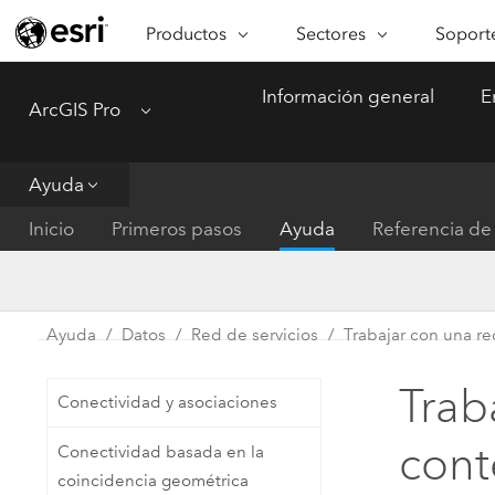
Productos
Sectores
Soporte
ARCGIS
SECTORES
SOPORTE
CA
Información general
E
ArcGIS Pro
Menu
Descripción general de ArcGIS
Arquitectura, ingeniería y
Servici
Re
Plataforma geoespacial de Esri
construcción
Ve
Soporte
para empresas
es
Ayuda
Empresa
Formac
ArcGIS Online
An
Inicio
Primeros pasos
Ayuda
Referencia de 
Conservación
Plataforma completa de
Pr
representación cartográfica de
an
Educación
SaaS
Ad
Servicios públicos de ener
Ayuda
Datos
Red de servicios
Trabajar con una re
ArcGIS Pro
In
Gestión de instalaciones
El software SIG líder del mundo
es
Trab
Conectividad y asociaciones
Salud y servicios humanos
ArcGIS Enterprise
cont
Conectividad basada en la
Sistema fundamental para SIG y
Gobierno nacional
coincidencia geométrica
representación cartográfica