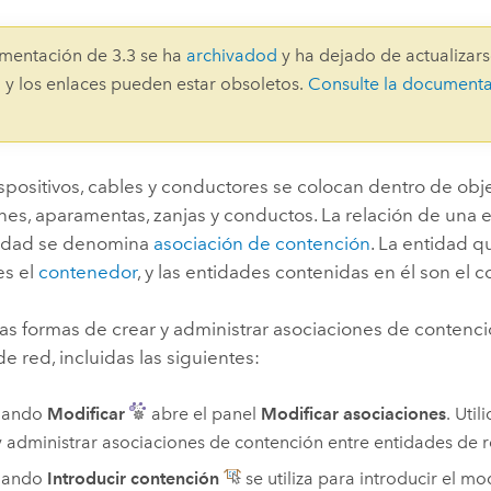
Explorar la gestión de infrae
Todas las historias
mentación de 3.3 se ha
archivadod
y ha dejado de actualizars
 y los enlaces pueden estar obsoletos.
Consulte la document
spositivos, cables y conductores se colocan dentro de obj
nes, aparamentas, zanjas y conductos. La relación de una 
tidad se denomina
asociación de contención
. La entidad q
es el
contenedor
, y las entidades contenidas en él son el 
ias formas de crear y administrar asociaciones de contenc
e red, incluidas las siguientes:
mando
Modificar
abre el panel
Modificar asociaciones
. Util
y administrar asociaciones de contención entre entidades de r
mando
Introducir contención
se utiliza para introducir el m