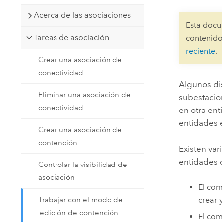
Recursos Naturales
Acerca de las asociaciones
Tecnología para desarrolladores
Esta docu
Crear aplicaciones de
Tareas de asociación
contenido
representación cartográfica y
Todos los sectores
reciente
.
análisis espacial
Crear una asociación de
conectividad
Algunos di
Todos los productos
Eliminar una asociación de
subestacio
conectividad
en otra en
entidades 
Crear una asociación de
contención
Existen var
entidades d
Controlar la visibilidad de
asociación
El co
Trabajar con el modo de
crear 
edición de contención
El co