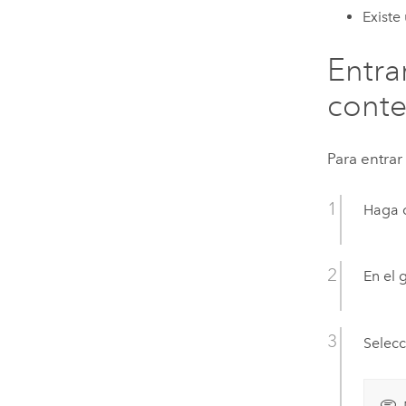
Existe
Entra
cont
Para entrar
Haga c
En el
Selecc