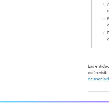
A
c
E
d
E
c
Las entida
están visib
de asociac