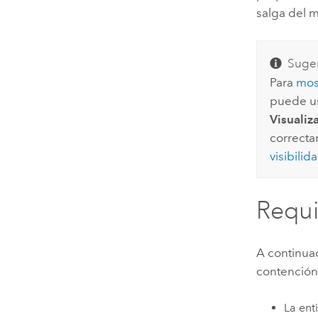
salga del 
Suger
Para
most
puede u
Visualiz
correcta
visibilid
Requi
A continuac
contención
La ent