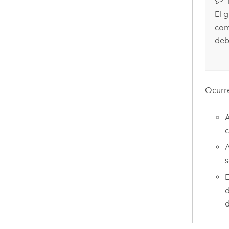
El 
com
deb
Ocurre
A
c
A
s
E
d
d