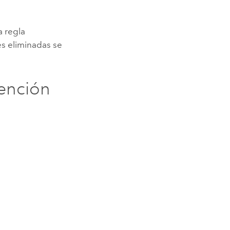
a regla
es eliminadas se
tención