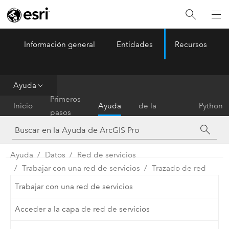
Información general
Entidades
Recursos
ArcGIS Pro
Menu
Ayuda
Referencia
Primeros
Inicio
Ayuda
de la
Python
pasos
herramienta
Ayuda
Datos
Red de servicios
Trabajar con una red de servicios
Trazado de red
Trabajar con una red de servicios
Acceder a la capa de red de servicios