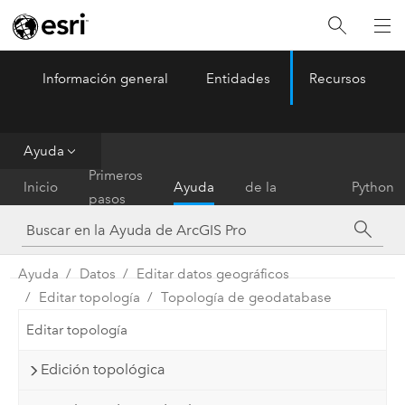
Información general
Entidades
Recursos
ArcGIS Pro
Menu
Ayuda
Referencia
Primeros
Inicio
Ayuda
de la
Python
pasos
herramienta
Ayuda
Datos
Editar datos geográficos
Editar topología
Topología de geodatabase
Editar topología
Edición topológica