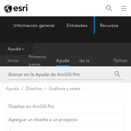
Información general
Entidades
Recursos
ArcGIS Pro
Menu
Ayuda
Referencia
Primeros
Inicio
Ayuda
de la
Python
pasos
herramienta
Ayuda
Diseños
Gráficos y texto
Diseños en ArcGIS Pro
Agregue un diseño a un proyecto