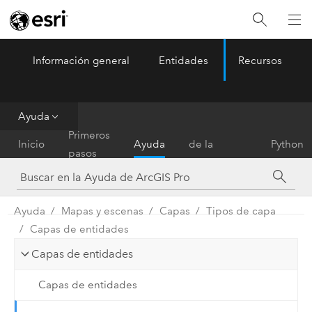
Información general
Entidades
Recursos
ArcGIS Pro
Menu
Ayuda
Referencia
Primeros
Inicio
Ayuda
de la
Python
pasos
herramienta
Ayuda
Mapas y escenas
Capas
Tipos de capa
Capas de entidades
Capas de entidades
Capas de entidades