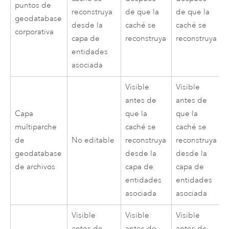
puntos de
reconstruya
de que la
de que la
geodatabase
desde la
caché se
caché se
corporativa
capa de
reconstruya
reconstruya
entidades
asociada
Visible
Visible
antes de
antes de
Capa
que la
que la
multiparche
caché se
caché se
de
No editable
reconstruya
reconstruya
geodatabase
desde la
desde la
de archivos
capa de
capa de
entidades
entidades
asociada
asociada
Visible
Visible
Visible
antes de
antes de
antes de