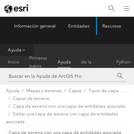
Información general
Entidades
Recursos
ArcGIS Pro
Menu
Ayuda
Referencia
Primeros
Inicio
Ayuda
de la
Python
pasos
herramienta
Ayuda
Mapas y escenas
Capas
Tipos de capa
Capas de escena
Capa de escena con una capa de entidades asociada
Editar una capa de escena con capa de entidades
asociada
Capa de escena con una capa de entidades asociada