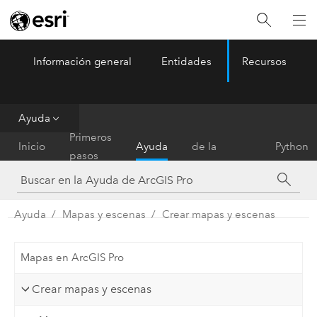
Información general
Entidades
Recursos
ArcGIS Pro
Menu
Ayuda
Referencia
Primeros
Inicio
Ayuda
de la
Python
pasos
herramienta
Ayuda
Mapas y escenas
Crear mapas y escenas
Mapas en ArcGIS Pro
Crear mapas y escenas