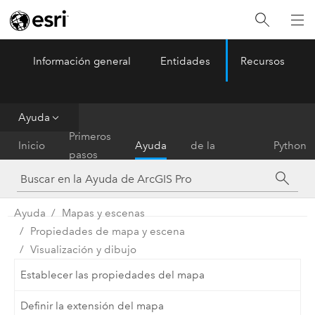
Información general
Entidades
Recursos
ArcGIS Pro
Menu
Ayuda
Referencia
Primeros
Inicio
Ayuda
de la
Python
pasos
herramienta
Ayuda
Mapas y escenas
Propiedades de mapa y escena
Visualización y dibujo
Establecer las propiedades del mapa
Definir la extensión del mapa