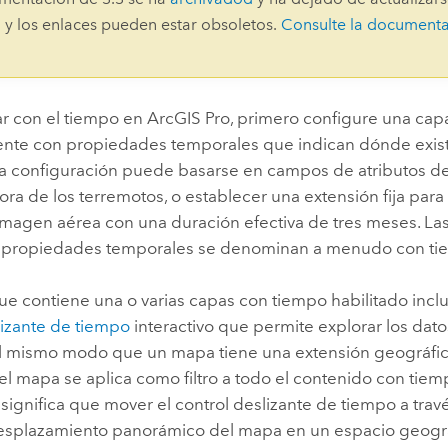
Explorar la gestión de infrae
 y los enlaces pueden estar obsoletos.
Consulte la document
Todas las historias
ar con el tiempo en
ArcGIS Pro
, primero configure una cap
nte con propiedades temporales que indican dónde existe
ta configuración puede basarse en campos de atributos de
hora de los terremotos, o establecer una extensión fija para
magen aérea con una duración efectiva de tres meses. Las
 propiedades temporales se denominan a menudo con tie
e contiene una o varias capas con tiempo habilitado incl
izante de tiempo
interactivo que permite explorar los datos
l mismo modo que un mapa tiene una extensión geográfica
l mapa se aplica como filtro a todo el contenido con tiem
significa que mover el control deslizante de tiempo a trav
 desplazamiento panorámico del mapa en un espacio geográ