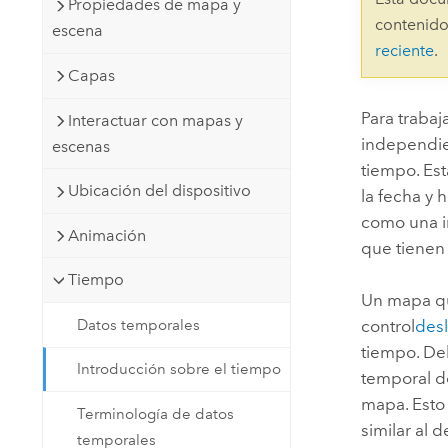
Propiedades de mapa y
Recursos Naturales
contenido
escena
Tecnología para desarrolladores
reciente
.
Crear aplicaciones de
Capas
representación cartográfica y
Todos los sectores
análisis espacial
Para trabaj
Interactuar con mapas y
independie
escenas
tiempo. Es
Todos los productos
Ubicación del dispositivo
la fecha y 
como una i
Animación
que tienen
Tiempo
Un mapa qu
Datos temporales
control
desl
tiempo. De
Introducción sobre el tiempo
temporal de
mapa. Esto 
Terminología de datos
similar al
temporales