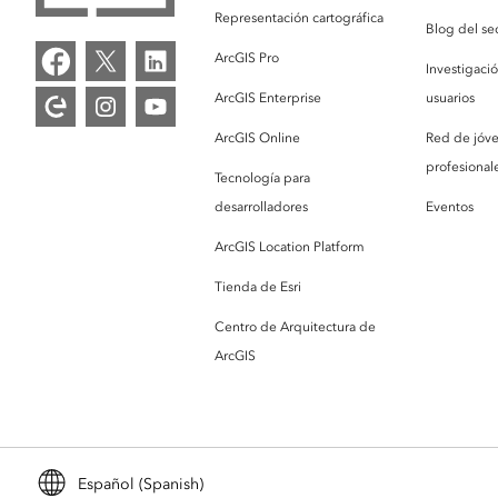
Representación cartográfica
Blog del se
ArcGIS Pro
Investigaci
ArcGIS Enterprise
usuarios
ArcGIS Online
Red de jóv
profesionale
Tecnología para
desarrolladores
Eventos
ArcGIS Location Platform
Tienda de Esri
Centro de Arquitectura de
ArcGIS
Español (Spanish)