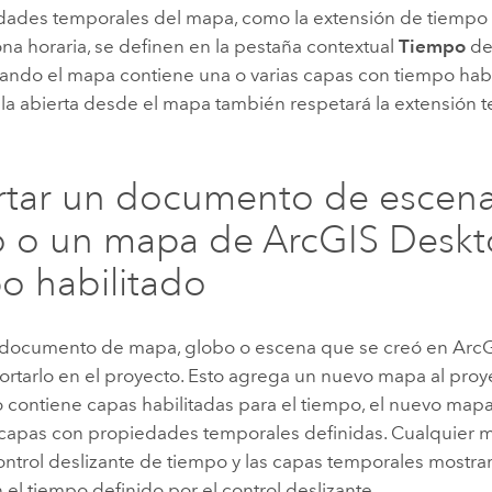
dades temporales del mapa, como la extensión de tiempo ac
ona horaria, se definen en la pestaña contextual
Tiempo
de 
ando el mapa contiene una o varias capas con tiempo habi
bla abierta desde el mapa también respetará la extensión 
tar un documento de escena
o o un mapa de
ArcGIS Desk
o habilitado
n documento de mapa, globo o escena que se creó en
ArcG
tarlo en el proyecto. Esto agrega un nuevo mapa al proyec
contiene capas habilitadas para el tiempo, el nuevo map
capas con propiedades temporales definidas. Cualquier 
ontrol deslizante de tiempo y las capas temporales mostra
el tiempo definido por el control deslizante.