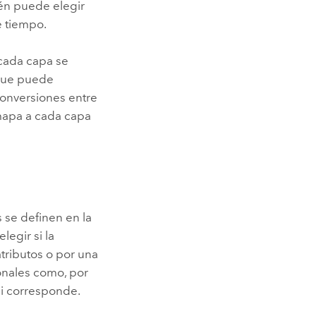
én puede elegir
de tiempo.
 cada capa se
 que puede
conversiones entre
 mapa a cada capa
 se definen en la
elegir si la
tributos o por una
onales como, por
 si corresponde.