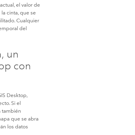
tual, el valor de
la cinta, que se
litado. Cualquier
temporal del
, un
top
con
IS Desktop
,
to. Si el
a también
mapa que se abra
rán los datos