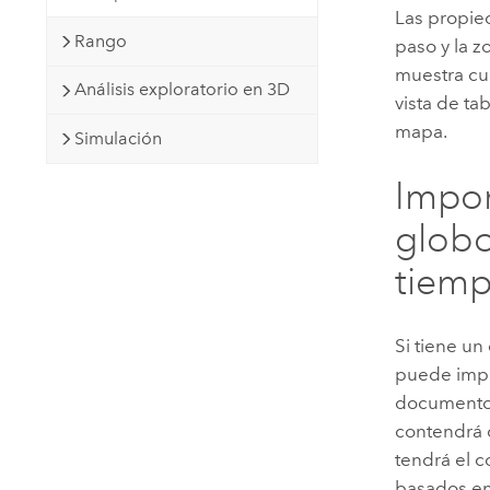
Las propie
Rango
paso y la z
muestra cu
Análisis exploratorio en 3D
vista de ta
mapa.
Simulación
Impor
glob
tiemp
Si tiene u
puede impor
documento 
contendrá 
tendrá el c
basados en 