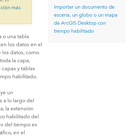
Explorar el curso
structuras
Explorar ArcGIS Pro
Importar un documento de
ación más
Leer la historia
escena, un globo o un mapa
de
ArcGIS Desktop
con
tiempo habilitado
a o una tabla
n los datos en el
 los datos, como
 toda la capa,
 capas y tablas
mpo habilitado.
uye un
 a lo largo del
, la extensión
po habilitado del
és del tiempo es
fico, en el