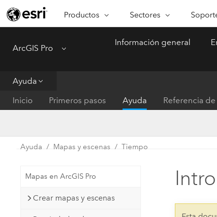
Productos
Sectores
Soporte
ARCGIS
SECTORES
SOPORTE
CA
Información general
E
ArcGIS Pro
Menu
Descripción general de ArcGIS
Arquitectura, ingeniería y
Servici
Re
Plataforma geoespacial de Esri
construcción
Ve
Soporte
para empresas
es
Ayuda
Empresa
Formac
ArcGIS Online
An
Inicio
Primeros pasos
Ayuda
Referencia de 
Conservación
Plataforma completa de
Pr
representación cartográfica de
an
Educación
SaaS
Ad
Servicios públicos de ener
Ayuda
Mapas y escenas
Tiempo
ArcGIS Pro
In
Gestión de instalaciones
El software SIG líder del mundo
es
Intr
Mapas en ArcGIS Pro
Salud y servicios humanos
ArcGIS Enterprise
Crear mapas y escenas
Sistema fundamental para SIG y
Gobierno nacional
representación cartográfica
Esta docu