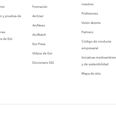
nosotros
ctor
Formación
Profesiones
ón y pruebas de
ArcUser
Visión abierta
ArcNews
enes
Partners
ArcWatch
s de Esri
Código de conducta
Esri Press
empresarial
Vídeos de Esri
Iniciativas medioambien
Diccionario SIG
y de sostenibilidad
Mapa de sitio